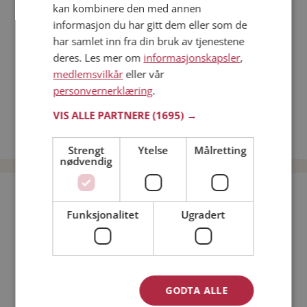
kan kombinere den med annen
Dating på mobilen
informasjon du har gitt dem eller som de
Dating på Møteplassen
har samlet inn fra din bruk av tjenestene
Nettdatingtips
deres. Les mer om
informasjonskapsler
,
Match Making på Møteplassen
medlemsvilkår
eller vår
Single synes
personvernerklæring
.
Kvinner fra Hjartdal
VIS ALLE PARTNERE
(1695) →
Date kvinner i Norge
Date menn i Norge
Strengt
Ytelse
Målretting
nødvendig
Bli medlem gratis!
Funksjonalitet
Ugradert
Jeg er en:
Mann
Kvinne
Min alder:
GODTA ALLE