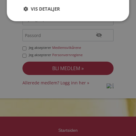
VIS DETALJER
Jeg aksepterer
Medlemsvilkårene
Jeg aksepterer
Personvernreglene
Allerede medlem? Logg inn her »
prot
prot
Priva
Priva
Startsiden