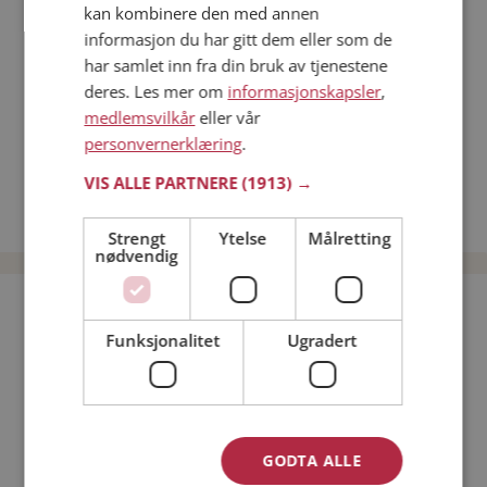
kan kombinere den med annen
Dating på mobilen
informasjon du har gitt dem eller som de
Dating på Møteplassen
har samlet inn fra din bruk av tjenestene
Nettdatingtips
deres. Les mer om
informasjonskapsler
,
Match Making på Møteplassen
medlemsvilkår
eller vår
Single synes
personvernerklæring
.
Kvinner fra Hopen
VIS ALLE PARTNERE
(1913) →
Date kvinner i Norge
Date menn i Norge
Strengt
Ytelse
Målretting
nødvendig
Bli medlem gratis!
Funksjonalitet
Ugradert
Jeg er en:
Mann
Kvinne
Min alder:
GODTA ALLE