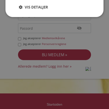
VIS DETALJER
Jeg aksepterer
Medlemsvilkårene
Jeg aksepterer
Personvernreglene
Allerede medlem? Logg inn her »
prot
prot
Priva
Priva
Startsiden