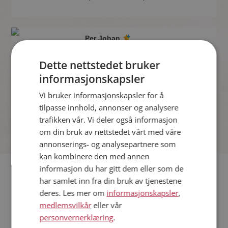
Per Johan
32 år fra Inderøy i Trøndelag
Søker kvinne 22 - 40 år
Dette nettstedet bruker
Hva jobber Per Johan med? Som
informasjonskapsler
medlem på Møteplassen får du vite
Vi bruker informasjonskapsler for å
alle mulige detaljer om de single.
tilpasse innhold, annonser og analysere
trafikken vår. Vi deler også informasjon
om din bruk av nettstedet vårt med våre
annonserings- og analysepartnere som
kan kombinere den med annen
informasjon du har gitt dem eller som de
Hvis du søker dating i Inderøy har du kommet til riktig sted.
har samlet inn fra din bruk av tjenestene
På Møteplassen kan du bli medlem og søke blant tusenvis av
deres. Les mer om
informasjonskapsler
,
datinginteresserte single i Inderøy
medlemsvilkår
eller vår
personvernerklæring
.