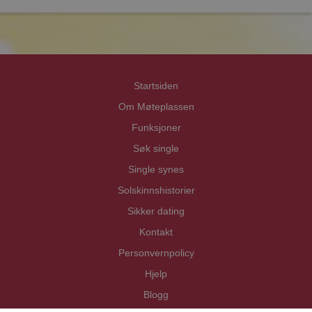
Priva
Priva
Startsiden
Om Møteplassen
Funksjoner
Søk single
Single synes
Solskinnshistorier
Sikker dating
Kontakt
Personvernpolicy
Hjelp
Blogg