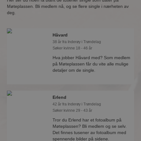
Her ser du noen få blant de tusener single som dater på
Møteplassen. Bli medlem nå, og se flere single i nærheten av
deg.
Håvard
38 år fra Inderøy i Trøndelag
Søker kvinne 18 - 46 år
Hva jobber Håvard med? Som medlem
på Møteplassen får du vite alle mulige
detaljer om de single.
Erlend
42 år fra Inderøy i Trøndelag
Søker kvinne 29 - 43 år
Tror du Erlend har et fotoalbum på
Møteplassen? Bli medlem og se selv.
Det finnes tusener av fotoalbum med
spennende bilder på sidene.