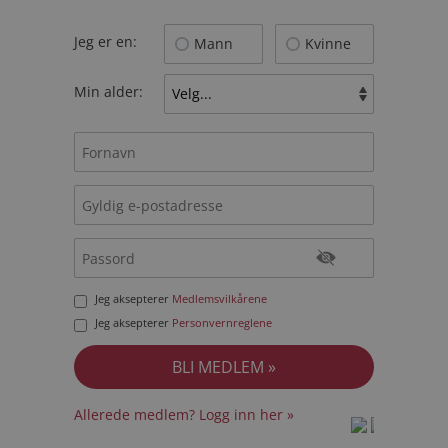
Jeg er en:
Mann
Kvinne
Min alder:
Jeg aksepterer
Medlemsvilkårene
Jeg aksepterer
Personvernreglene
Allerede medlem? Logg inn her »
prot
prot