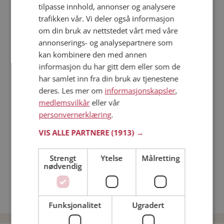
tilpasse innhold, annonser og analysere
trafikken vår. Vi deler også informasjon
Läs mer
om din bruk av nettstedet vårt med våre
annonserings- og analysepartnere som
Trinn 1 - Bli medlem og lag en presentasjon
kan kombinere den med annen
Trinn 2 - Slik fungerer våre søkefunksjoner
informasjon du har gitt dem eller som de
Trinn 3 - Tips til hvordan du tar kontakt
har samlet inn fra din bruk av tjenestene
deres. Les mer om
informasjonskapsler
,
Sikker dating
medlemsvilkår
eller vår
Dating på mobilen
personvernerklæring
.
Dating på Møteplassen
Nettdatingtips
VIS ALLE PARTNERE
(1913) →
Match Making på Møteplassen
Single synes
Strengt
Ytelse
Målretting
nødvendig
Kvinner fra Kåfjord
Date kvinner i Norge
Date menn i Norge
Funksjonalitet
Ugradert