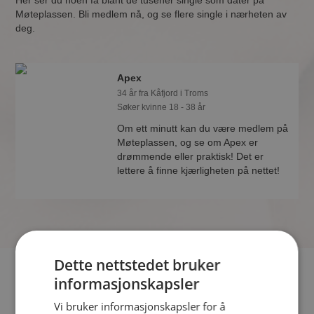
Her ser du noen få blant de tusener single som dater på
Møteplassen. Bli medlem nå, og se flere single i nærheten av
deg.
Apex
34 år fra Kåfjord i Troms
Søker kvinne 18 - 38 år
Om ett minutt kan du være medlem på
Møteplassen, og se om Apex er
drømmende eller praktisk! Det er
lettere å finne kjærligheten på nettet!
Dette nettstedet bruker
Hvis du søker dating i Kåfjord har du kommet til riktig sted.
informasjonskapsler
På Møteplassen kan du bli medlem og søke blant tusenvis av
Vi bruker informasjonskapsler for å
datinginteresserte single i Kåfjord