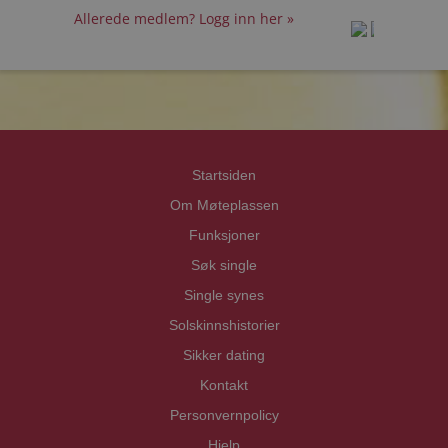
Allerede medlem? Logg inn her »
prot
prot
Priva
Priva
Startsiden
Om Møteplassen
Funksjoner
Søk single
Single synes
Solskinnshistorier
Sikker dating
Kontakt
Personvernpolicy
Hjelp