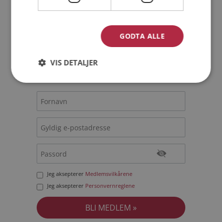
Bli medlem gratis!
GODTA ALLE
Jeg er en:
Mann
Kvinne
VIS DETALJER
Min alder:
Jeg aksepterer
Medlemsvilkårene
Jeg aksepterer
Personvernreglene