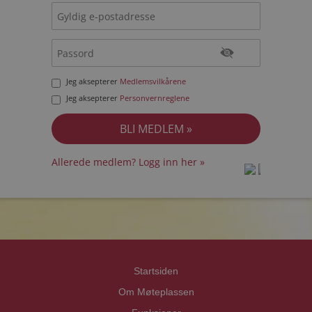
Jeg aksepterer
Medlemsvilkårene
Jeg aksepterer
Personvernreglene
Allerede medlem? Logg inn her »
prot
prot
Priva
Priva
Startsiden
Om Møteplassen