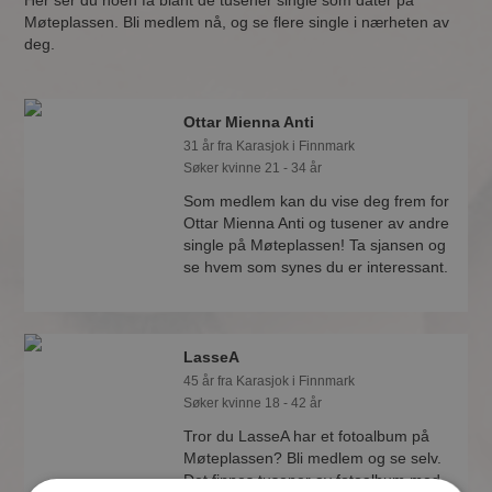
Her ser du noen få blant de tusener single som dater på
Møteplassen. Bli medlem nå, og se flere single i nærheten av
deg.
Ottar Mienna Anti
31 år fra Karasjok i Finnmark
Søker kvinne 21 - 34 år
Som medlem kan du vise deg frem for
Ottar Mienna Anti og tusener av andre
single på Møteplassen! Ta sjansen og
se hvem som synes du er interessant.
LasseA
45 år fra Karasjok i Finnmark
Søker kvinne 18 - 42 år
Tror du LasseA har et fotoalbum på
Møteplassen? Bli medlem og se selv.
Det finnes tusener av fotoalbum med