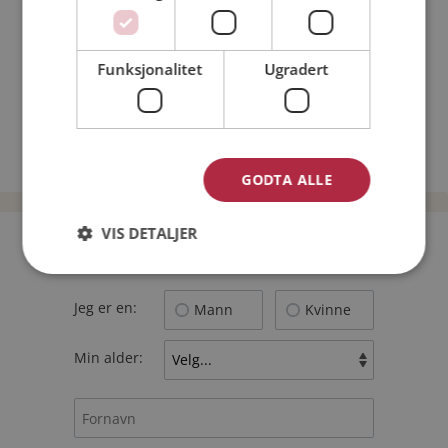
Nettdatingtips
Match Making på Møteplassen
Funksjonalitet
Ugradert
Single synes
Kvinner fra Karasjok
Date kvinner i Norge
Date menn i Norge
GODTA ALLE
VIS DETALJER
Bli medlem gratis!
Jeg er en:
Mann
Kvinne
Min alder: