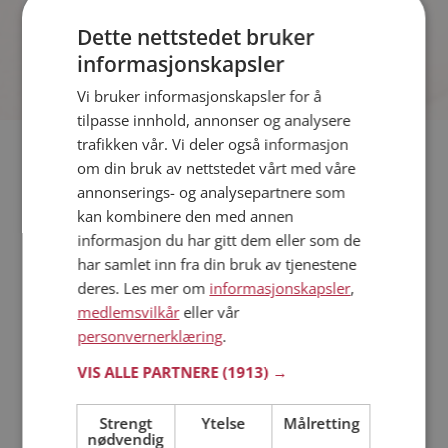
spennende bilder på sidene.
Dette nettstedet bruker
informasjonskapsler
Vi bruker informasjonskapsler for å
tilpasse innhold, annonser og analysere
trafikken vår. Vi deler også informasjon
Hvis du søker dating i Karasjok har du kommet til riktig sted.
om din bruk av nettstedet vårt med våre
På Møteplassen kan du bli medlem og søke blant tusenvis av
annonserings- og analysepartnere som
datinginteresserte single i Karasjok
kan kombinere den med annen
informasjon du har gitt dem eller som de
har samlet inn fra din bruk av tjenestene
Läs mer
deres. Les mer om
informasjonskapsler
,
medlemsvilkår
eller vår
Trinn 1 - Bli medlem og lag en presentasjon
personvernerklæring
.
Trinn 2 - Slik fungerer våre søkefunksjoner
Trinn 3 - Tips til hvordan du tar kontakt
VIS ALLE PARTNERE
(1913) →
Sikker dating
Dating på mobilen
Strengt
Ytelse
Målretting
nødvendig
Dating på Møteplassen