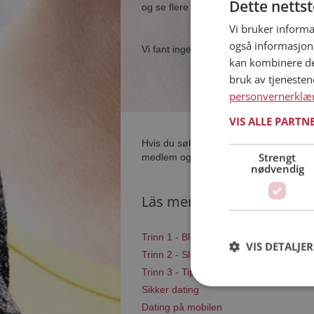
Dette netts
og se flere single i nærheten av deg.
Vi bruker informa
også informasjon
Vi fant ingen single som samsvarer med
kan kombinere de
bruk av tjeneste
personvernerklæ
VIS ALLE PARTN
Hvis du søker dating i Karlsøy har du k
Strengt
medlem og søke blant tusenvis av datin
nødvendig
Läs mer
Trinn 1 - Bli medlem og lag en present
VIS DETALJER
Trinn 2 - Slik fungerer våre søkefunksj
Trinn 3 - Tips til hvordan du tar kontakt
Sikker dating
Dating på mobilen