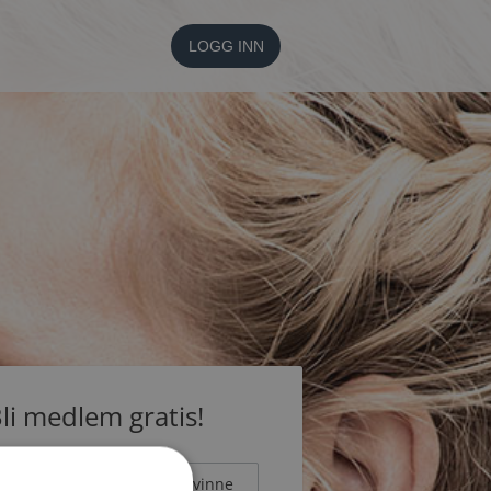
LOGG INN
li medlem gratis!
Mann
Kvinne