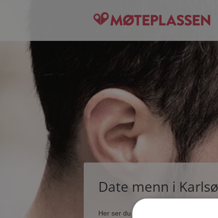
Date menn i Karls
Her ser du noen få blant de tusener s