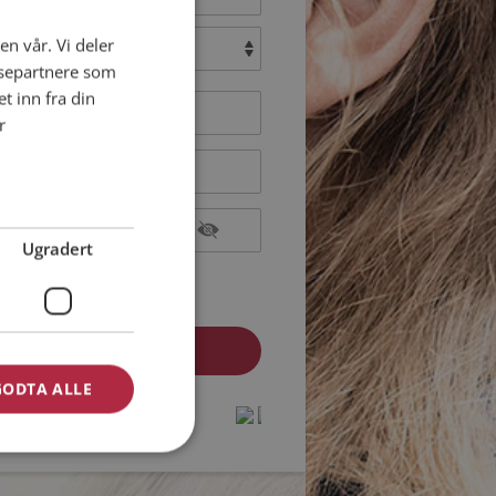
en vår. Vi deler
:
ysepartnere som
 inn fra din
r
Ugradert
epterer
Medlemsvilkårene
epterer
Personvernreglene
GODTA ALLE
medlem? Logg inn her »
protected by
protected by
reCAPTCHA
reCAPTCHA
-
-
Privacy
Privacy
Terms
Terms