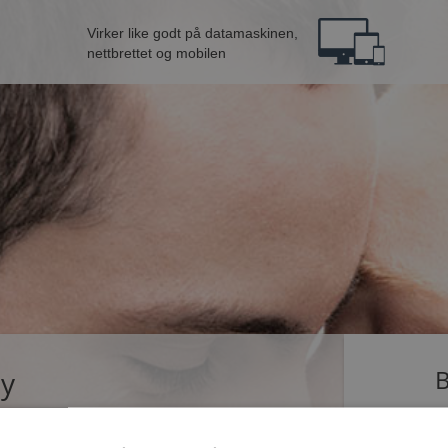
Virker like godt på datamaskinen,
nettbrettet og mobilen
øy
B
ingle som dater på Møteplassen. Bli medlem nå,
Jeg er en: