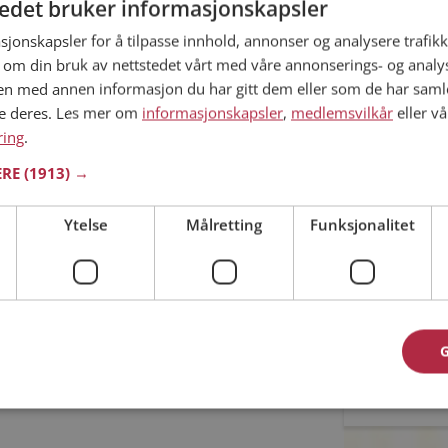
tedet bruker informasjonskapsler
sjonskapsler for å tilpasse innhold, annonser og analysere trafikk
Min alder
 om din bruk av nettstedet vårt med våre annonserings- og anal
 ditt søk.
n med annen informasjon du har gitt dem eller som de har samlet
ne deres. Les mer om
informasjonskapsler
,
medlemsvilkår
eller vå
ring
.
ERE
(1913) →
ommet til riktig sted. På Møteplassen kan du bli
Ytelse
Målretting
Funksjonalitet
ginteresserte single i Karlsøy
Jeg aks
Jeg aks
asjon
oner
Allerede 