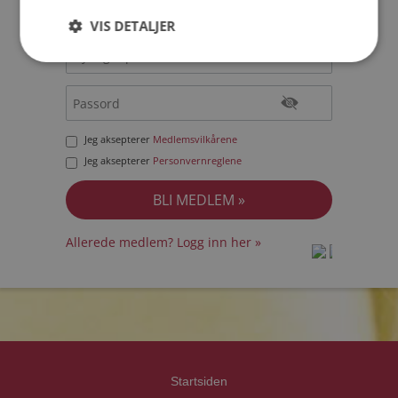
VIS DETALJER
Jeg aksepterer
Medlemsvilkårene
Jeg aksepterer
Personvernreglene
Allerede medlem? Logg inn her »
prot
prot
Priva
Priva
Startsiden