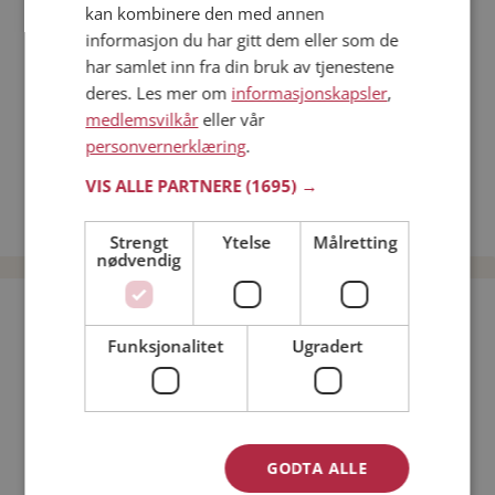
kan kombinere den med annen
Dating på mobilen
informasjon du har gitt dem eller som de
Dating på Møteplassen
har samlet inn fra din bruk av tjenestene
Nettdatingtips
deres. Les mer om
informasjonskapsler
,
Match Making på Møteplassen
medlemsvilkår
eller vår
Single synes
personvernerklæring
.
Kvinner fra Loppa
VIS ALLE PARTNERE
(1695) →
Date kvinner i Norge
Date menn i Norge
Strengt
Ytelse
Målretting
nødvendig
Bli medlem gratis!
Funksjonalitet
Ugradert
Jeg er en:
Mann
Kvinne
Min alder:
GODTA ALLE