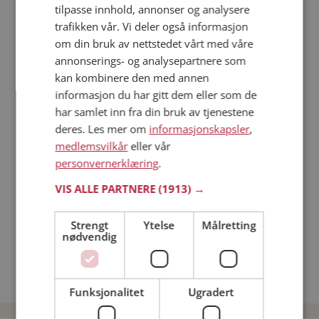
tilpasse innhold, annonser og analysere
trafikken vår. Vi deler også informasjon
Läs mer
om din bruk av nettstedet vårt med våre
annonserings- og analysepartnere som
Trinn 1 - Bli medlem og lag en presentasjon
kan kombinere den med annen
Trinn 2 - Slik fungerer våre søkefunksjoner
informasjon du har gitt dem eller som de
Trinn 3 - Tips til hvordan du tar kontakt
har samlet inn fra din bruk av tjenestene
deres. Les mer om
informasjonskapsler
,
Sikker dating
medlemsvilkår
eller vår
Dating på mobilen
personvernerklæring
.
Dating på Møteplassen
Nettdatingtips
VIS ALLE PARTNERE
(1913) →
Match Making på Møteplassen
Single synes
Strengt
Ytelse
Målretting
nødvendig
Kvinner fra Masfjorden
Date kvinner i Norge
Date menn i Norge
Funksjonalitet
Ugradert