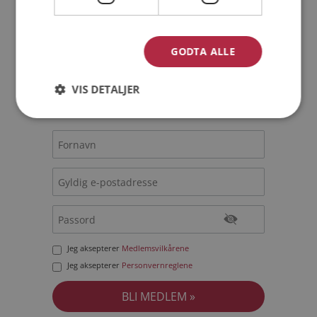
Bli medlem gratis!
GODTA ALLE
Jeg er en:
Mann
Kvinne
VIS DETALJER
Min alder:
Jeg aksepterer
Medlemsvilkårene
Jeg aksepterer
Personvernreglene