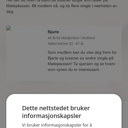
Her ser du noen få blant de tusener single som dater på
Møteplassen. Bli medlem nå, og se flere single i nærheten av
deg.
Bjarte
44 år fra Masfjorden i Vestland
Søker kvinne 33 - 47 år
Som medlem kan du vise deg frem for
Bjarte og tusener av andre single på
Møteplassen! Ta sjansen og se hvem
som synes du er interessant.
Dette nettstedet bruker
Hvis du søker dating i Masfjorden har du kommet til riktig
informasjonskapsler
sted. På Møteplassen kan du bli medlem og søke blant
Vi bruker informasjonskapsler for å
tusenvis av datinginteresserte single i Masfjorden