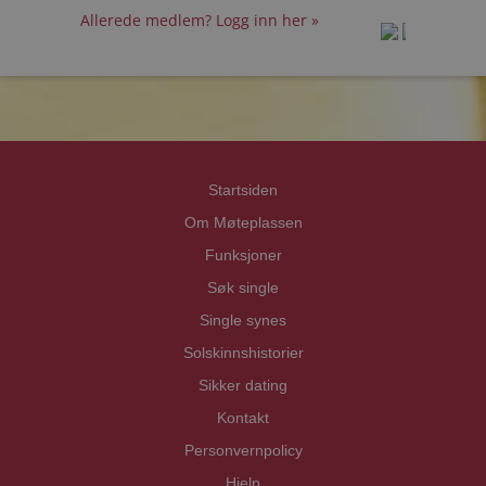
Allerede medlem? Logg inn her »
prot
prot
Priva
Priva
Startsiden
Om Møteplassen
Funksjoner
Søk single
Single synes
Solskinnshistorier
Sikker dating
Kontakt
Personvernpolicy
Hjelp