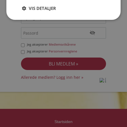
VIS DETALJER
Jeg aksepterer
Medlemsvilkårene
Jeg aksepterer
Personvernreglene
Allerede medlem? Logg inn her »
prot
prot
Priva
Priva
Startsiden