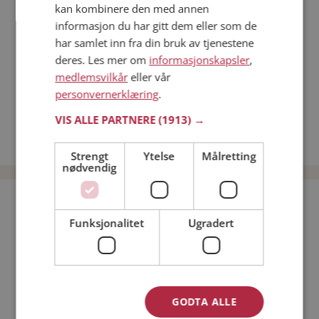
kan kombinere den med annen
Dating på mobilen
informasjon du har gitt dem eller som de
Dating på Møteplassen
har samlet inn fra din bruk av tjenestene
Nettdatingtips
deres. Les mer om
informasjonskapsler
,
Match Making på Møteplassen
medlemsvilkår
eller vår
Single synes
personvernerklæring
.
Kvinner fra Modalen
VIS ALLE PARTNERE
(1913) →
Date kvinner i Norge
Date menn i Norge
Strengt
Ytelse
Målretting
nødvendig
Bli medlem gratis!
Funksjonalitet
Ugradert
Jeg er en:
Mann
Kvinne
Min alder:
GODTA ALLE