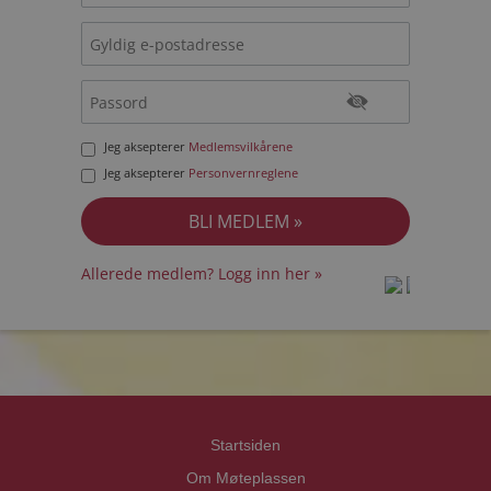
Jeg aksepterer
Medlemsvilkårene
Jeg aksepterer
Personvernreglene
Allerede medlem? Logg inn her »
prot
prot
Priva
Priva
Startsiden
Om Møteplassen