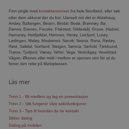
Finn single med
kontaktannonser
fra hele Nordland, eller søk
etter dem akkurat der du bor. Uansett om det er Alstahaug,
Andøy, Ballangen, Beiarn, Bindal, Bodø, Brønnøy, Bø,
Dønna, Evenes, Fauske, Flakstad, Gildeskål, Grane, Hadsel,
Hamarøy, Hattfjelldal, Hemnes, Herøy, Leirfjord, Lurøy,
Lødingen, Meløy, Moskenes, Narvik, Nesna, Rana, Rødøy,
Røst, Saltdal, Sortland, Steigen, Sømna, Sørfold, Tjeldsund,
Træna, Tysfjord, Værøy, Vefsn, Vega, Vestvågøy, Vevelstad,
Vågan, Øksnes eller midt i mellom er sjansen stor for at du
finner den rette på Møteplassen.
Läs mer
Trinn 1 - Bli medlem og lag en presentasjon
Trinn 2 - Slik fungerer våre søkefunksjoner
Trinn 3 - Tips til hvordan du tar kontakt
Sikker dating
Dating på mobilen