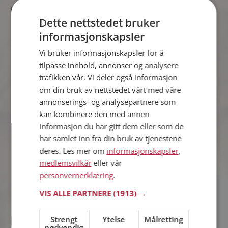
Jemo
Dette nettstedet bruker
30 år fra Bodø i Nordland
informasjonskapsler
Søker kvinne 18 - 50 år
Vi bruker informasjonskapsler for å
Hva jobber Jemo med? Som medlem
tilpasse innhold, annonser og analysere
på Møteplassen får du vite alle mulige
detaljer om de single.
trafikken vår. Vi deler også informasjon
om din bruk av nettstedet vårt med våre
annonserings- og analysepartnere som
kan kombinere den med annen
Teo
informasjon du har gitt dem eller som de
44 år fra Bodø i Nordland
har samlet inn fra din bruk av tjenestene
Søker kvinne 19 - 99 år
deres. Les mer om
informasjonskapsler
,
Hvis du er medlem kan du matche din
medlemsvilkår
eller vår
personlighet mot Teo eller noen av de
personvernerklæring
.
andre single. Kanskje passer dere
sammen som hånd i hanske?
VIS ALLE PARTNERE
(1913) →
Strengt
Ytelse
Målretting
nødvendig
Robin