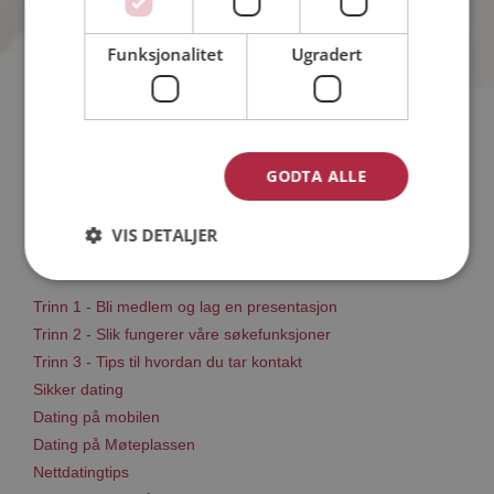
Funksjonalitet
Ugradert
Hvis du søker dating i Osterøy har du kommet til riktig sted.
På Møteplassen kan du bli medlem og søke blant tusenvis av
GODTA ALLE
datinginteresserte single i Osterøy
VIS DETALJER
Läs mer
Trinn 1 - Bli medlem og lag en presentasjon
Trinn 2 - Slik fungerer våre søkefunksjoner
Trinn 3 - Tips til hvordan du tar kontakt
Sikker dating
Dating på mobilen
Dating på Møteplassen
Nettdatingtips