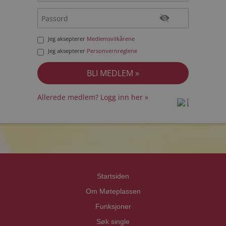
Jeg aksepterer
Medlemsvilkårene
Jeg aksepterer
Personvernreglene
Allerede medlem? Logg inn her »
prot
prot
Priva
Priva
Startsiden
Om Møteplassen
Funksjoner
Søk single