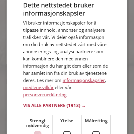
Dette nettstedet bruker
informasjonskapsler
Belal
Vi bruker informasjonskapsler for å
32 år fra Osterøy i Vestland
tilpasse innhold, annonser og analysere
Søker kvinne 22 - 35 år
trafikken vår. Vi deler også informasjon
Liker du å reise? Det gjør kanskje Belal
om din bruk av nettstedet vårt med våre
også. Bli medlem nå for å finne svaret
annonserings- og analysepartnere som
og mengder av andre spennende
kan kombinere den med annen
fakta.
informasjon du har gitt dem eller som de
har samlet inn fra din bruk av tjenestene
deres. Les mer om
informasjonskapsler
,
prebensma86
medlemsvilkår
eller vår
39 år fra Osterøy i Vestland
personvernerklæring
.
Søker kvinne 23 - 36 år
VIS ALLE PARTNERE
(1913) →
Tror du prebensma86 har et fotoalbum
på Møteplassen? Bli medlem og se
selv. Det finnes tusener av fotoalbum
Strengt
Ytelse
Målretting
nødvendig
med spennende bilder på sidene.