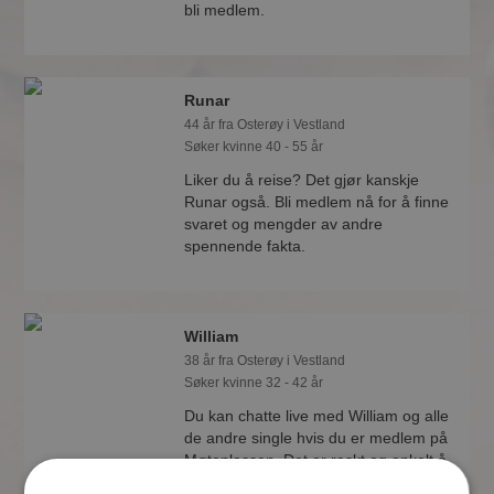
bli medlem.
Runar
44 år fra Osterøy i Vestland
Søker kvinne 40 - 55 år
Liker du å reise? Det gjør kanskje
Runar også. Bli medlem nå for å finne
svaret og mengder av andre
spennende fakta.
William
38 år fra Osterøy i Vestland
Søker kvinne 32 - 42 år
Du kan chatte live med William og alle
de andre single hvis du er medlem på
Møteplassen. Det er raskt og enkelt å
bli medlem.