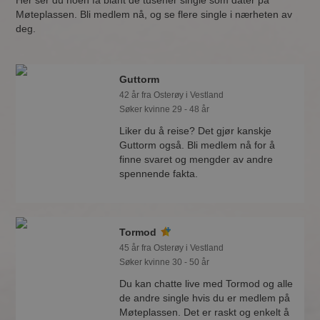
Her ser du noen få blant de tusener single som dater på
Møteplassen. Bli medlem nå, og se flere single i nærheten av
deg.
Guttorm
42 år fra Osterøy i Vestland
Søker kvinne 29 - 48 år
Liker du å reise? Det gjør kanskje
Guttorm også. Bli medlem nå for å
finne svaret og mengder av andre
spennende fakta.
Tormod
45 år fra Osterøy i Vestland
Søker kvinne 30 - 50 år
Du kan chatte live med Tormod og alle
de andre single hvis du er medlem på
Møteplassen. Det er raskt og enkelt å