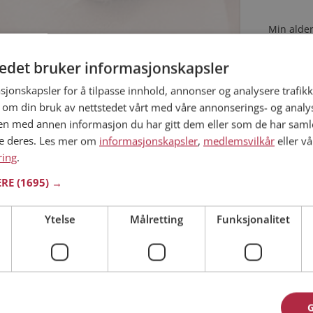
Min alder
tedet bruker informasjonskapsler
Trøndelag
44 år
sjonskapsler for å tilpasse innhold, annonser og analysere trafikk
 om din bruk av nettstedet vårt med våre annonserings- og anal
Øyvind er den rette for deg? Bli medlem og se
r å gjøre om kvelden. Kanskje en
n med annen informasjon du har gitt dem eller som de har samlet
st som deg selv?
ne deres. Les mer om
informasjonskapsler
,
medlemsvilkår
eller vå
ring
.
Jeg aks
ERE
(1695) →
Jeg aks
Ytelse
Målretting
Funksjonalitet
Allerede 
met til riktig sted. På Møteplassen kan du bli
ginteresserte single i Skaun