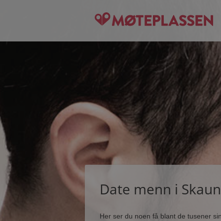
Date menn i Skaun
Her ser du noen få blant de tusener s