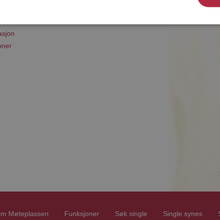
asjon
oner
m Møteplassen
Funksjoner
Søk single
Single synes