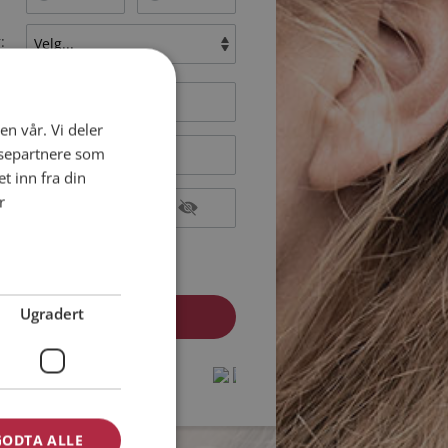
:
en vår. Vi deler
ysepartnere som
 inn fra din
r
epterer
Medlemsvilkårene
epterer
Personvernreglene
Ugradert
medlem? Logg inn her »
protected by
protected by
reCAPTCHA
reCAPTCHA
-
-
Privacy
Privacy
Terms
Terms
GODTA ALLE