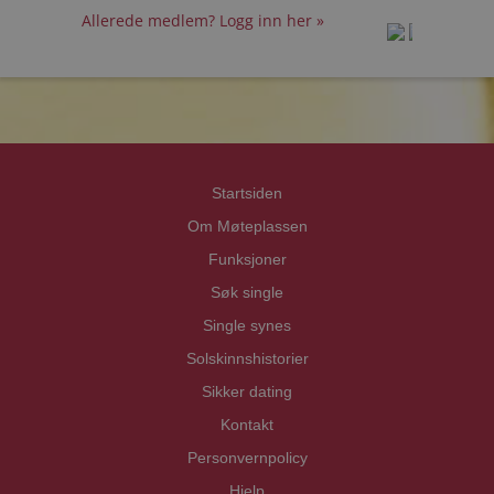
Allerede medlem? Logg inn her »
prot
prot
Priva
Priva
Startsiden
Om Møteplassen
Funksjoner
Søk single
Single synes
Solskinnshistorier
Sikker dating
Kontakt
Personvernpolicy
Hjelp