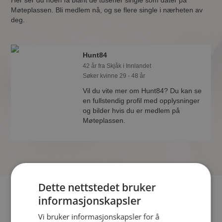
Her ser du noen få blant de tusener single som dater på
Møteplassen. Bli medlem nå, og se flere single i nærheten av
deg.
Hunt84
42 år fra Skjåk i Innlandet
Søker kvinne 29 - 48 år
Vil du vite mer om Hunt84? Du kan se
en fullstendig profil med opplysninger
og bilder hvis du er medlem på
Møteplassen.
Dette nettstedet bruker
Hvis du søker dating i Skjåk har du kommet til riktig sted. På
informasjonskapsler
Møteplassen kan du bli medlem og søke blant tusenvis av
Vi bruker informasjonskapsler for å
datinginteresserte single i Skjåk