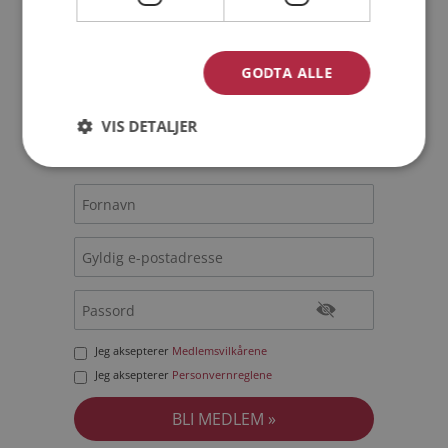
Bli medlem gratis!
GODTA ALLE
Jeg er en:
Mann
Kvinne
VIS DETALJER
Min alder:
Jeg aksepterer
Medlemsvilkårene
Jeg aksepterer
Personvernreglene