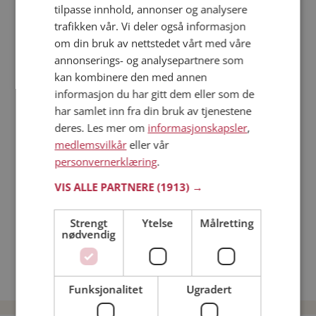
tilpasse innhold, annonser og analysere
trafikken vår. Vi deler også informasjon
Läs mer
om din bruk av nettstedet vårt med våre
annonserings- og analysepartnere som
Trinn 1 - Bli medlem og lag en presentasjon
kan kombinere den med annen
Trinn 2 - Slik fungerer våre søkefunksjoner
informasjon du har gitt dem eller som de
Trinn 3 - Tips til hvordan du tar kontakt
har samlet inn fra din bruk av tjenestene
deres. Les mer om
informasjonskapsler
,
Sikker dating
medlemsvilkår
eller vår
Dating på mobilen
personvernerklæring
.
Dating på Møteplassen
Nettdatingtips
VIS ALLE PARTNERE
(1913) →
Match Making på Møteplassen
Single synes
Strengt
Ytelse
Målretting
nødvendig
Kvinner fra Skjåk
Date kvinner i Norge
Date menn i Norge
Funksjonalitet
Ugradert