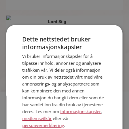
Lord Stig
30 år fra Sykkylven i Møre og Romsdal
Søker kvinne 18 - 36 år
Dette nettstedet bruker
Som medlem kan du vise deg frem for
informasjonskapsler
Lord Stig og tusener av andre single
på Møteplassen! Ta sjansen og se
Vi bruker informasjonskapsler for å
hvem som synes du er interessant.
tilpasse innhold, annonser og analysere
trafikken vår. Vi deler også informasjon
om din bruk av nettstedet vårt med våre
annonserings- og analysepartnere som
kan kombinere den med annen
informasjon du har gitt dem eller som de
har samlet inn fra din bruk av tjenestene
Hvis du søker dating i Sykkylven har du kommet til riktig sted.
På Møteplassen kan du bli medlem og søke blant tusenvis av
deres. Les mer om
informasjonskapsler
,
datinginteresserte single i Sykkylven
medlemsvilkår
eller vår
personvernerklæring
.