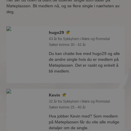
Her ser du noen få blant de tusener single som dater på
Møteplassen. Bli medlem nå, og se flere single i nærheten av
deg.
hugo29
43 år fra Sykkylven i Møre og Romsdal
Søker kvinne 30 - 42 år
Du kan chatte live med hugo29 og alle
de andre single hvis du er medlem på
Møteplassen. Det er raskt og enkelt å
bli medlem.
Kevin
32 år fra Sykkylven i Møre og Romsdal
Søker kvinne 25 - 40 år
Hva jobber Kevin med? Som medlem
på Møteplassen får du vite alle mulige
detaljer om de single.