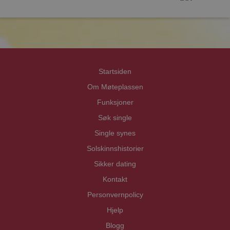
prot
prot
Priva
Priva
Startsiden
Om Møteplassen
Funksjoner
Søk single
Single synes
Solskinnshistorier
Sikker dating
Kontakt
Personvernpolicy
Hjelp
Blogg