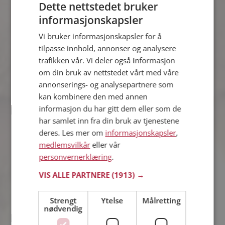
Dette nettstedet bruker
Geir
informasjonskapsler
45 år fra Notodden i Telemark
Søker kvinne 33 - 55 år
Vi bruker informasjonskapsler for å
Som medlem kan du vise deg frem for
tilpasse innhold, annonser og analysere
Geir og tusener av andre single på
trafikken vår. Vi deler også informasjon
Møteplassen! Ta sjansen og se hvem
om din bruk av nettstedet vårt med våre
som synes du er interessant.
annonserings- og analysepartnere som
kan kombinere den med annen
informasjon du har gitt dem eller som de
Stian
har samlet inn fra din bruk av tjenestene
40 år fra Notodden i Telemark
deres. Les mer om
informasjonskapsler
,
Søker kvinne 18 - 61 år
medlemsvilkår
eller vår
Om ett minutt kan du være medlem på
personvernerklæring
.
Møteplassen, og se om Stian er
drømmende eller praktisk! Det er
VIS ALLE PARTNERE
(1913) →
lettere å finne kjærligheten på nettet!
Strengt
Ytelse
Målretting
nødvendig
Falke