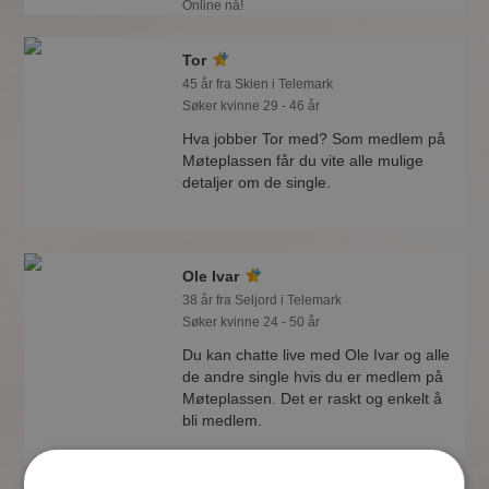
Online nå!
Tor
45 år fra Skien i Telemark
Søker kvinne 29 - 46 år
Hva jobber Tor med? Som medlem på
Møteplassen får du vite alle mulige
detaljer om de single.
Ole Ivar
38 år fra Seljord i Telemark
Søker kvinne 24 - 50 år
Du kan chatte live med Ole Ivar og alle
de andre single hvis du er medlem på
Møteplassen. Det er raskt og enkelt å
bli medlem.