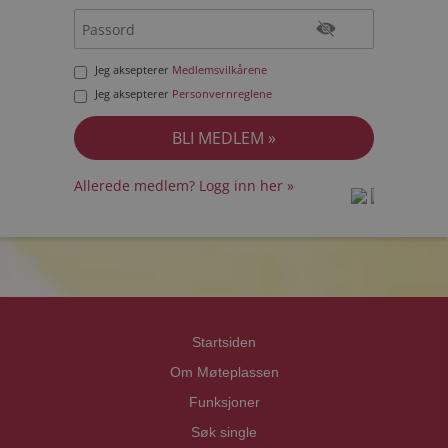
Jeg aksepterer
Medlemsvilkårene
Jeg aksepterer
Personvernreglene
Allerede medlem? Logg inn her »
prot
prot
Priva
Priva
Startsiden
Om Møteplassen
Funksjoner
Søk single