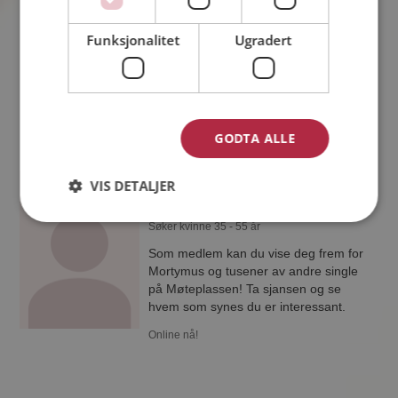
31 år fra Midt-Telemark i Telemark
Søker kvinne 26 - 35 år
Funksjonalitet
Ugradert
Virker ikke denne single personen
hyggelig? Det tar bare ett minutt å bli
medlem på Møteplassen, slik at du kan
finne ut alt om Falke.
GODTA ALLE
VIS DETALJER
Mortymus
45 år fra Siljan i Telemark
Søker kvinne 35 - 55 år
Som medlem kan du vise deg frem for
Mortymus og tusener av andre single
på Møteplassen! Ta sjansen og se
hvem som synes du er interessant.
Online nå!