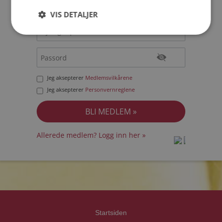
VIS DETALJER
Jeg aksepterer
Medlemsvilkårene
Jeg aksepterer
Personvernreglene
Allerede medlem? Logg inn her »
prot
prot
Priva
Priva
Startsiden