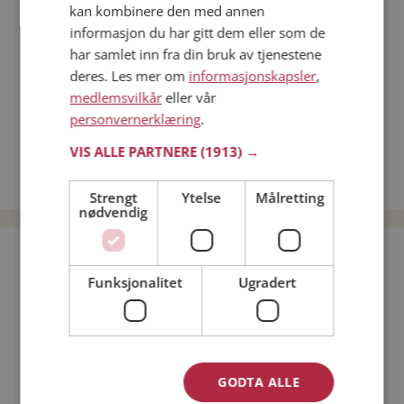
kan kombinere den med annen
Dating på mobilen
informasjon du har gitt dem eller som de
Dating på Møteplassen
har samlet inn fra din bruk av tjenestene
Nettdatingtips
deres. Les mer om
informasjonskapsler
,
Match Making på Møteplassen
medlemsvilkår
eller vår
Single synes
personvernerklæring
.
Kvinner fra Tydal
VIS ALLE PARTNERE
(1913) →
Date kvinner i Norge
Date menn i Norge
Strengt
Ytelse
Målretting
nødvendig
Bli medlem gratis!
Funksjonalitet
Ugradert
Jeg er en:
Mann
Kvinne
Min alder:
GODTA ALLE