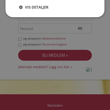
VIS DETALJER
Jeg aksepterer
Medlemsvilkårene
Jeg aksepterer
Personvernreglene
Allerede medlem? Logg inn her »
prot
prot
Priva
Priva
Startsiden