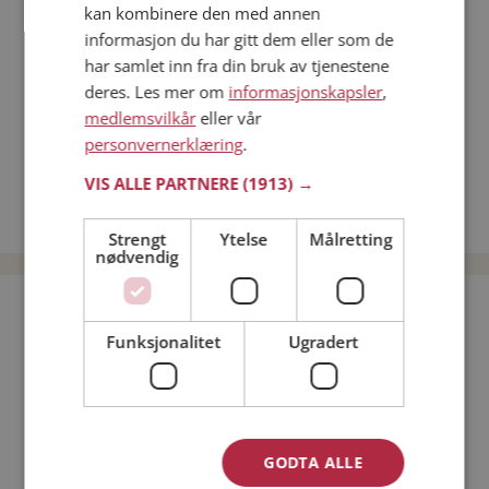
kan kombinere den med annen
Dating på mobilen
informasjon du har gitt dem eller som de
Dating på Møteplassen
har samlet inn fra din bruk av tjenestene
Nettdatingtips
deres. Les mer om
informasjonskapsler
,
Match Making på Møteplassen
medlemsvilkår
eller vår
Single synes
personvernerklæring
.
Kvinner fra Værøy
VIS ALLE PARTNERE
(1913) →
Date kvinner i Norge
Date menn i Norge
Strengt
Ytelse
Målretting
nødvendig
Bli medlem gratis!
Funksjonalitet
Ugradert
Jeg er en:
Mann
Kvinne
Min alder:
GODTA ALLE