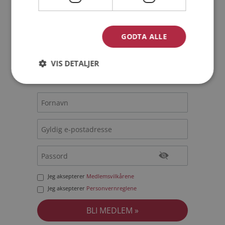
Bli medlem gratis!
GODTA ALLE
Jeg er en:
Mann
Kvinne
VIS DETALJER
Min alder:
Jeg aksepterer
Medlemsvilkårene
Jeg aksepterer
Personvernreglene