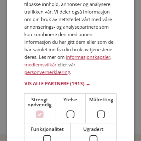
tilpasse innhold, annonser og analysere
trafikken vår. Vi deler også informasjon
Läs mer
om din bruk av nettstedet vårt med våre
annonserings- og analysepartnere som
Trinn 1 - Bli medlem og lag en presentasjon
kan kombinere den med annen
Trinn 2 - Slik fungerer våre søkefunksjoner
informasjon du har gitt dem eller som de
Trinn 3 - Tips til hvordan du tar kontakt
har samlet inn fra din bruk av tjenestene
deres. Les mer om
informasjonskapsler
,
Sikker dating
medlemsvilkår
eller vår
Dating på mobilen
personvernerklæring
.
Dating på Møteplassen
Nettdatingtips
VIS ALLE PARTNERE
(1913) →
Match Making på Møteplassen
Single synes
Strengt
Ytelse
Målretting
nødvendig
Kvinner fra Vardø
Date kvinner i Norge
Date menn i Norge
Funksjonalitet
Ugradert