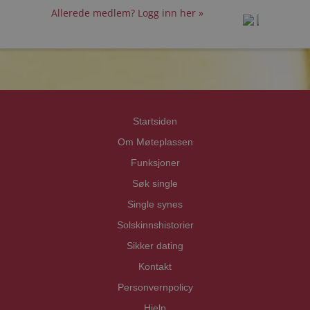
Allerede medlem? Logg inn her »
prot
prot
Priva
Priva
Startsiden
Om Møteplassen
Funksjoner
Søk single
Single synes
Solskinnshistorier
Sikker dating
Kontakt
Personvernpolicy
Hjelp