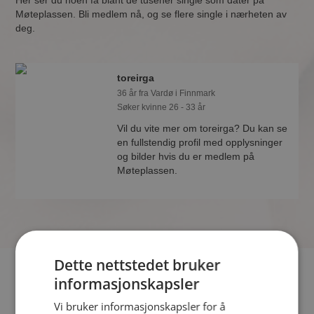
Her ser du noen få blant de tusener single som dater på
Møteplassen. Bli medlem nå, og se flere single i nærheten av
deg.
toreirga
36 år fra Vardø i Finnmark
Søker kvinne 26 - 33 år
Vil du vite mer om toreirga? Du kan se
en fullstendig profil med opplysninger
og bilder hvis du er medlem på
Møteplassen.
Dette nettstedet bruker
Hvis du søker dating i Vardø har du kommet til riktig sted. På
informasjonskapsler
Møteplassen kan du bli medlem og søke blant tusenvis av
Vi bruker informasjonskapsler for å
datinginteresserte single i Vardø