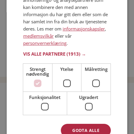
annonserings- og analysepartnere som
Dating på mobilen
kan kombinere den med annen
Dating på Møteplassen
informasjon du har gitt dem eller som de
Nettdatingtips
har samlet inn fra din bruk av tjenestene
Match Making på Møteplassen
deres. Les mer om
informasjonskapsler
,
Single synes
medlemsvilkår
eller vår
personvernerklæring
.
Kvinner fra Åmli
Menn fra Åmli
VIS ALLE PARTNERE
(1913) →
Date kvinner i Norge
Date menn i Norge
Strengt
Ytelse
Målretting
nødvendig
Bli medlem gratis!
Funksjonalitet
Ugradert
Jeg er en:
Mann
Kvinne
Min alder:
GODTA ALLE