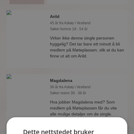
Arild
45 år fra Askøy i Vestland
Søker kvinne 18 - 54 år
Virker ikke denne single personen
hyggelig? Det tar bare ett minutt å bli
medlem på Møteplassen, slik at du kan
finne ut alt om Arild.
Magdalena
36 år fra Askøy i Vestland
Søker mann 38 - 38 år
Hva jobber Magdalena med? Som
medlem på Møteplassen får du vite
alle mulige detaljer om de single.
Dette nettstedet bruker