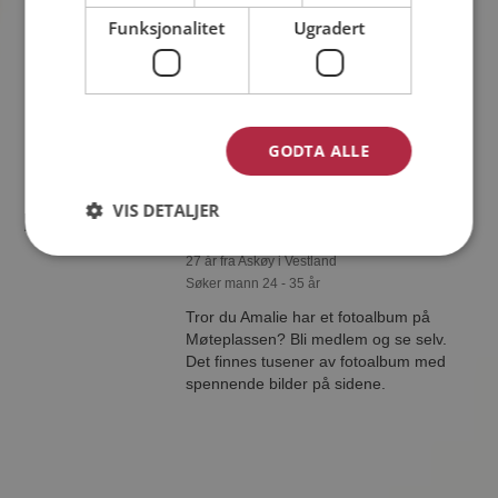
33 år fra Askøy i Vestland
Funksjonalitet
Ugradert
Søker kvinne 24 - 34 år
Liker du å reise? Det gjør kanskje M-
Chan også. Bli medlem nå for å finne
svaret og mengder av andre
spennende fakta.
GODTA ALLE
VIS DETALJER
Amalie
27 år fra Askøy i Vestland
Søker mann 24 - 35 år
Tror du Amalie har et fotoalbum på
Møteplassen? Bli medlem og se selv.
Det finnes tusener av fotoalbum med
spennende bilder på sidene.