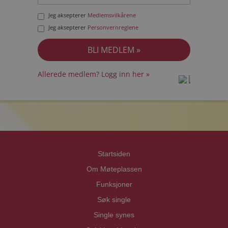
Jeg aksepterer
Medlemsvilkårene
Jeg aksepterer
Personvernreglene
Allerede medlem? Logg inn her »
prot
prot
Priva
Priva
Startsiden
Om Møteplassen
Funksjoner
Søk single
Single synes