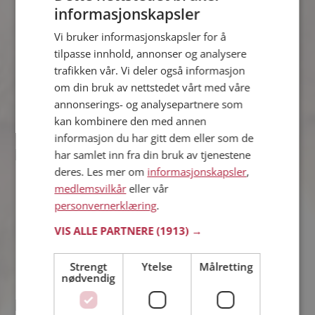
informasjonskapsler
E90g
36 år fra Askøy i Vestland
Vi bruker informasjonskapsler for å
Søker kvinne 24 - 46 år
tilpasse innhold, annonser og analysere
Virker ikke denne single personen
trafikken vår. Vi deler også informasjon
hyggelig? Det tar bare ett minutt å bli
om din bruk av nettstedet vårt med våre
medlem på Møteplassen, slik at du kan
annonserings- og analysepartnere som
finne ut alt om E90g.
kan kombinere den med annen
informasjon du har gitt dem eller som de
har samlet inn fra din bruk av tjenestene
tyr83
deres. Les mer om
informasjonskapsler
,
43 år fra Askøy i Vestland
medlemsvilkår
eller vår
Søker mann 36 - 48 år
personvernerklæring
.
Som medlem kan du vise deg frem for
tyr83 og tusener av andre single på
VIS ALLE PARTNERE
(1913) →
Møteplassen! Ta sjansen og se hvem
som synes du er interessant.
Strengt
Ytelse
Målretting
nødvendig
M-Chan