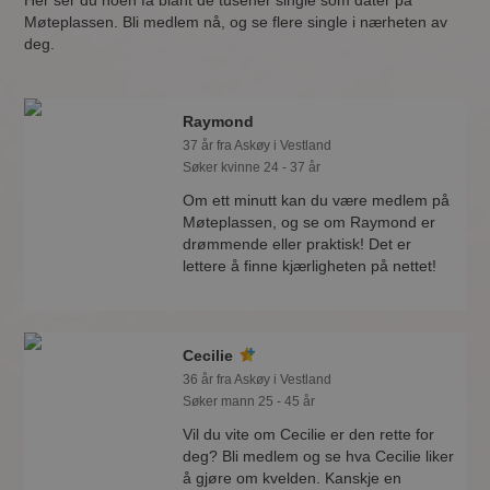
Her ser du noen få blant de tusener single som dater på
Møteplassen. Bli medlem nå, og se flere single i nærheten av
deg.
Raymond
37 år fra Askøy i Vestland
Søker kvinne 24 - 37 år
Om ett minutt kan du være medlem på
Møteplassen, og se om Raymond er
drømmende eller praktisk! Det er
lettere å finne kjærligheten på nettet!
Cecilie
36 år fra Askøy i Vestland
Søker mann 25 - 45 år
Vil du vite om Cecilie er den rette for
deg? Bli medlem og se hva Cecilie liker
å gjøre om kvelden. Kanskje en