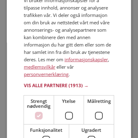
Vi bruker informasjonskapsler for å
tilpasse innhold, annonser og analysere
trafikken vår. Vi deler også informasjon
Läs mer
om din bruk av nettstedet vårt med våre
annonserings- og analysepartnere som
Trinn 1 - Bli medlem og lag en presentasjon
kan kombinere den med annen
Trinn 2 - Slik fungerer våre søkefunksjoner
informasjon du har gitt dem eller som de
Trinn 3 - Tips til hvordan du tar kontakt
har samlet inn fra din bruk av tjenestene
Sikker dating
deres. Les mer om
informasjonskapsler
,
Dating på mobilen
medlemsvilkår
eller vår
Dating på Møteplassen
personvernerklæring
.
Nettdatingtips
VIS ALLE PARTNERE
(1913) →
Match Making på Møteplassen
Single synes
Strengt
Ytelse
Målretting
nødvendig
Kvinner fra Hurdal
Menn fra Hurdal
Date kvinner i Norge
Date menn i Norge
Funksjonalitet
Ugradert