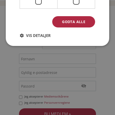
Bli medlem gratis!
GODTA ALLE
Jeg er en:
Mann
Kvinne
VIS DETALJER
Min alder:
Jeg aksepterer
Medlemsvilkårene
Jeg aksepterer
Personvernreglene