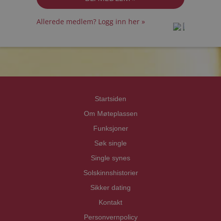
Allerede medlem? Logg inn her »
prot
prot
Priva
Priva
Startsiden
Om Møteplassen
Funksjoner
Søk single
Single synes
Solskinnshistorier
Sikker dating
Kontakt
Personvernpolicy