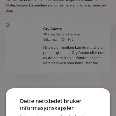
Her ser du noen få blant de tusener single som dater på
Møteplassen. Bli medlem nå, og se flere single i nærheten av
deg.
Gry Anette
38 år fra Hurdal i Akershus
Søker mann 35 - 44 år
Hvis du er medlem kan du matche din
personlighet mot Gry Anette eller noen
av de andre single. Kanskje passer
dere sammen som hånd i hanske?
Dette nettstedet bruker
Hvis du søker dating i Hurdal har du kommet til riktig sted. På
informasjonskapsler
Møteplassen kan du bli medlem og søke blant tusenvis av
datinginteresserte single i Hurdal