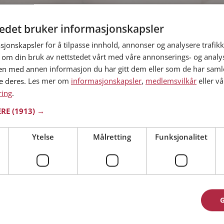
tedet bruker informasjonskapsler
estland
45 år
sjonskapsler for å tilpasse innhold, annonser og analysere trafikk
sse1982 med? Som medlem på Møteplassen får
 om din bruk av nettstedet vårt med våre annonserings- og anal
ige detaljer om de single.
n med annen informasjon du har gitt dem eller som de har samlet
ne deres. Les mer om
informasjonskapsler
,
medlemsvilkår
eller vå
ring
.
ERE
(1913) →
estland
39 år
Ytelse
Målretting
Funksjonalitet
 du vise deg frem for Alexander og tusener av
å Møteplassen! Ta sjansen og se hvem som
eressant.
estland