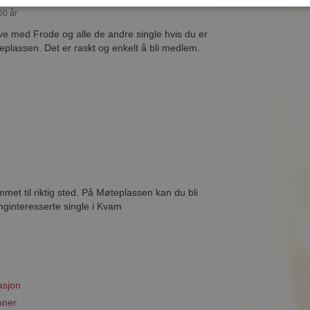
50 år
ive med Frode og alle de andre single hvis du er
lassen. Det er raskt og enkelt å bli medlem.
met til riktig sted. På Møteplassen kan du bli
nginteresserte single i Kvam
asjon
oner