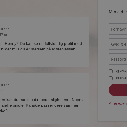
Min alder
estland
47 år
 om Ronny? Du kan se en fullstendig profil med
 bilder hvis du er medlem på Møteplassen.
Jeg aks
Jeg aks
estland
0 år
lem kan du matche din personlighet mot Neema
Allerede 
e andre single. Kanskje passer dere sammen
ske?