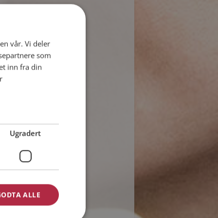
en vår. Vi deler
ysepartnere som
 inn fra din
r
Ugradert
GODTA ALLE