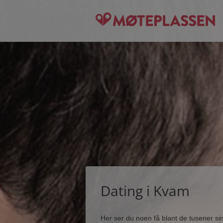
Dating i Kvam
Her ser du noen få blant de tusener s