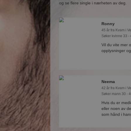
og se flere single i nærheten av deg.
Ronny
45 år fra Kvam i V
Søker kvinne 33 - 
Vil du vite mer
opplysninger og
Neema
42 år fra Kvam i V
Søker mann 30 - 4
Hvis du er med
eller noen av d
som hånd i han