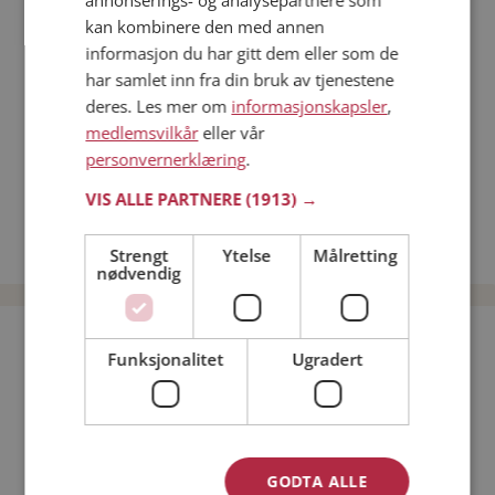
annonserings- og analysepartnere som
Dating på mobilen
kan kombinere den med annen
Dating på Møteplassen
informasjon du har gitt dem eller som de
Nettdatingtips
har samlet inn fra din bruk av tjenestene
Match Making på Møteplassen
deres. Les mer om
informasjonskapsler
,
Single synes
medlemsvilkår
eller vår
personvernerklæring
.
Kvinner fra Leka
Menn fra Leka
VIS ALLE PARTNERE
(1913) →
Date kvinner i Norge
Date menn i Norge
Strengt
Ytelse
Målretting
nødvendig
Bli medlem gratis!
Funksjonalitet
Ugradert
Jeg er en:
Mann
Kvinne
Min alder:
GODTA ALLE