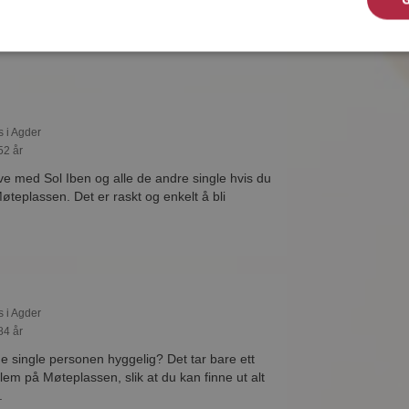
lassen. Det er raskt og enkelt å bli medlem.
s i Agder
52 år
ive med Sol Iben og alle de andre single hvis du
teplassen. Det er raskt og enkelt å bli
s i Agder
84 år
ne single personen hyggelig? Det tar bare ett
lem på Møteplassen, slik at du kan finne ut alt
.