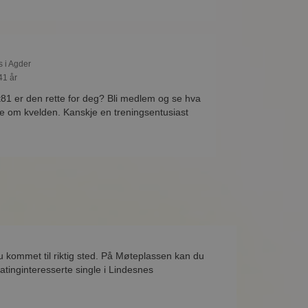
s i Agder
41 år
St81 er den rette for deg? Bli medlem og se hva
øre om kvelden. Kanskje en treningsentusiast
u kommet til riktig sted. På Møteplassen kan du
atinginteresserte single i Lindesnes