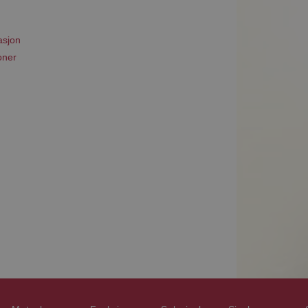
asjon
oner