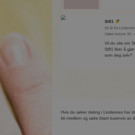
St81
45 år fra Lindesne
Søker kvinne 30 - 
Vil du vite om 
St81 liker å gj
som deg selv?
Hvis du søker dating i Lindesnes har d
bli medlem og søke blant tusenvis av d