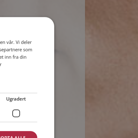
en vår. Vi deler
ysepartnere som
 inn fra din
r
Ugradert
GODTA ALLE