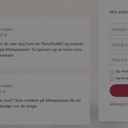
Min alder
s i Agder
55 år
 du vise deg frem for PeneGutt83 og tusener
e på Møteplassen! Ta sjansen og se hvem som
eressant.
Jeg aks
Jeg aks
s i Agder
1 år
te med? Som medlem på Møteplassen får du
Allerede 
 detaljer om de single.