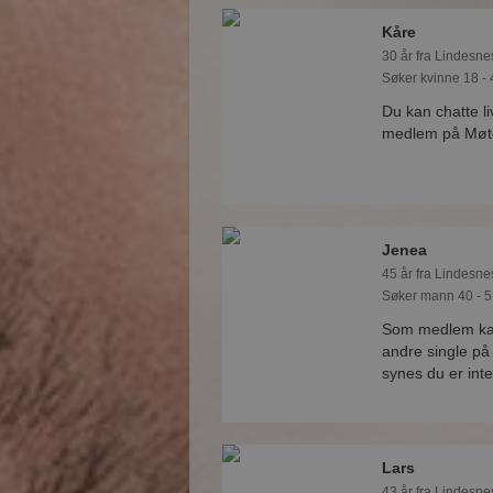
Kåre
30 år fra Lindesne
Søker kvinne 18 - 
Du kan chatte l
medlem på Møtep
Jenea
45 år fra Lindesne
Søker mann 40 - 5
Som medlem kan
andre single p
synes du er int
Lars
43 år fra Lindesne