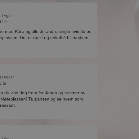
s i Agder
42 år
ive med Kåre og alle de andre single hvis du er
lassen. Det er raskt og enkelt å bli medlem.
s i Agder
1 år
 du vise deg frem for Jenea og tusener av
å Møteplassen! Ta sjansen og se hvem som
eressant.
s i Agder