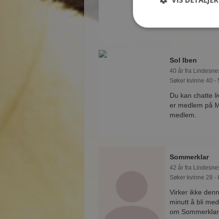
medlem på Møtep
Sol Iben
40 år fra Lindesne
Søker kvinne 40 - 
Du kan chatte l
er medlem på Mø
medlem.
Sommerklar
42 år fra Lindesne
Søker kvinne 28 - 
Virker ikke den
minutt å bli med
om Sommerklar