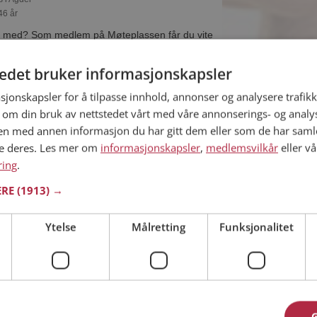
46 år
s med? Som medlem på Møteplassen får du vite
ljer om de single.
tedet bruker informasjonskapsler
sjonskapsler for å tilpasse innhold, annonser og analysere trafikk
 om din bruk av nettstedet vårt med våre annonserings- og anal
n med annen informasjon du har gitt dem eller som de har samlet
s i Agder
ne deres. Les mer om
informasjonskapsler
,
medlemsvilkår
eller vå
0 år
ring
.
kan du være medlem på Møteplassen, og se om
ERE
(1913) →
de eller praktisk! Det er lettere å finne
nettet!
Ytelse
Målretting
Funksjonalitet
s i Agder
54 år
ive med Kåre og alle de andre single hvis du er