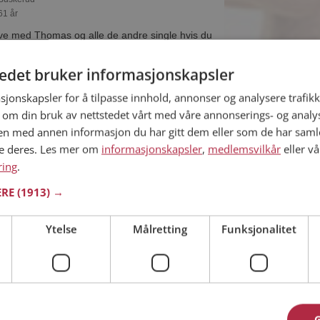
61 år
ive med Thomas og alle de andre single hvis du
teplassen. Det er raskt og enkelt å bli
tedet bruker informasjonskapsler
sjonskapsler for å tilpasse innhold, annonser og analysere trafikk
 om din bruk av nettstedet vårt med våre annonserings- og anal
n med annen informasjon du har gitt dem eller som de har samlet
 Buskerud
ne deres. Les mer om
informasjonskapsler
,
medlemsvilkår
eller vå
9 år
ring
.
kan du være medlem på Møteplassen, og se om
ERE
(1913) →
de eller praktisk! Det er lettere å finne
nettet!
Ytelse
Målretting
Funksjonalitet
 Buskerud
99 år
eole med? Som medlem på Møteplassen får du