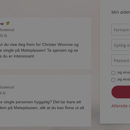
Min alder
ow
 Buskerud
40 år
 du vise deg frem for Christer Woorow og
e single på Møteplassen! Ta sjansen og se
du er interessant.
Jeg aks
Jeg aks
 Buskerud
9 år
ne single personen hyggelig? Det tar bare ett
Allerede 
lem på Møteplassen, slik at du kan finne ut alt