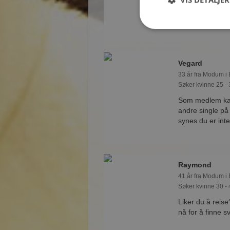
vite alle mulige
Vegard
33 år fra Modum i
Søker kvinne 25 - 
Som medlem kan
andre single p
synes du er int
Raymond
41 år fra Modum i
Søker kvinne 30 - 
Liker du å reis
nå for å finne 