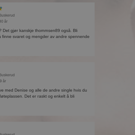
 Buskerud
40 år
e? Det gjør kanskje thommsen89 også. Bli
å finne svaret og mengder av andre spennende
 Buskerud
9 år
ive med Denise og alle de andre single hvis du
teplassen. Det er raskt og enkelt å bli
 Buskerud