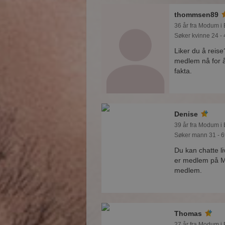
thommsen89
36 år fra Modum i
Søker kvinne 24 - 
Liker du å reis
medlem nå for 
fakta.
Denise
39 år fra Modum i
Søker mann 31 - 6
Du kan chatte l
er medlem på Mø
medlem.
Thomas
27 år fra Modum i