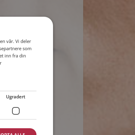
en vår. Vi deler
ysepartnere som
 inn fra din
r
Ugradert
GODTA ALLE