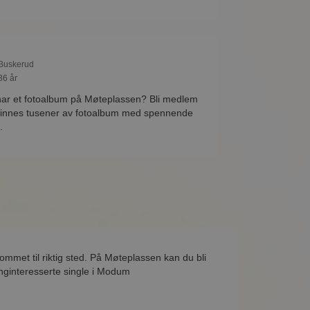
 Buskerud
36 år
har et fotoalbum på Møteplassen? Bli medlem
 finnes tusener av fotoalbum med spennende
.
mmet til riktig sted. På Møteplassen kan du bli
nginteresserte single i Modum