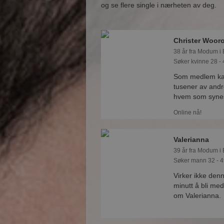
og se flere single i nærheten av deg.
Christer Woor
38 år fra Modum i
Søker kvinne 28 - 
Som medlem kan
tusener av andr
hvem som synes 
Online nå!
Valerianna
39 år fra Modum i
Søker mann 32 - 4
Virker ikke den
minutt å bli med
om Valerianna.