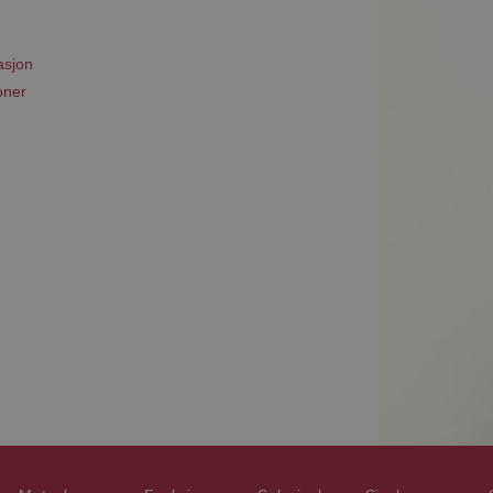
asjon
oner