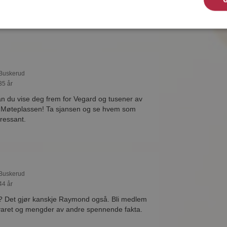
 detaljer om de single.
 Buskerud
35 år
 du vise deg frem for Vegard og tusener av
å Møteplassen! Ta sjansen og se hvem som
eressant.
 Buskerud
44 år
e? Det gjør kanskje Raymond også. Bli medlem
svaret og mengder av andre spennende fakta.