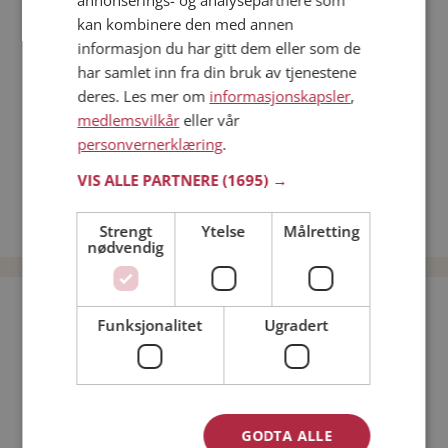
annonserings- og analysepartnere som
Dating på mobilen
kan kombinere den med annen
Dating på Møteplassen
informasjon du har gitt dem eller som de
Nettdatingtips
har samlet inn fra din bruk av tjenestene
Match Making på Møteplassen
deres. Les mer om
informasjonskapsler
,
Single synes
medlemsvilkår
eller vår
personvernerklæring
.
Kvinner fra Nesseby
Menn fra Nesseby
VIS ALLE PARTNERE
(1695) →
Date kvinner i Norge
Date menn i Norge
Strengt
Ytelse
Målretting
nødvendig
Bli medlem gratis!
Funksjonalitet
Ugradert
Jeg er en:
Mann
Kvinne
Min alder:
GODTA ALLE