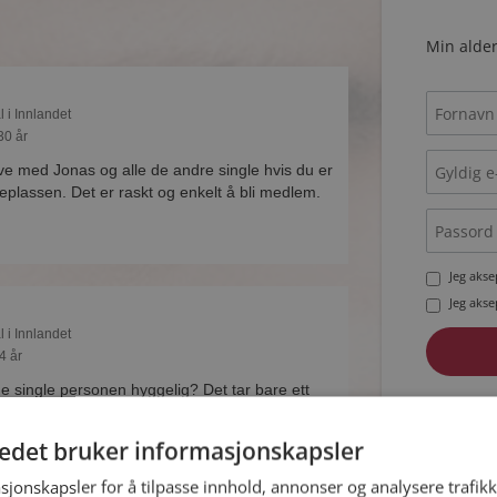
Min alder
l i Innlandet
30 år
ive med Jonas og alle de andre single hvis du er
lassen. Det er raskt og enkelt å bli medlem.
Jeg aks
Jeg aks
l i Innlandet
4 år
ne single personen hyggelig? Det tar bare ett
Allerede 
lem på Møteplassen, slik at du kan finne ut alt
tedet bruker informasjonskapsler
sjonskapsler for å tilpasse innhold, annonser og analysere trafikk