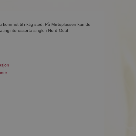
u kommet til riktig sted. På Møteplassen kan du
atinginteresserte single i Nord-Odal
asjon
oner