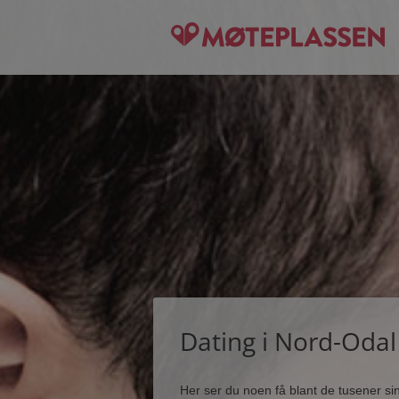
Dating i Nord-Odal
Her ser du noen få blant de tusener s