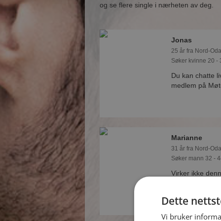
og se flere single i nærheten av deg.
Jonas
25 år fra Nord-Oda
Søker kvinne 20 - 
Du kan chatte l
medlem på Møtep
Marianne
31 år fra Nord-Oda
Søker mann 32 - 4
Virker ikke den
minutt å bli med
om Marianne.
Dette netts
Vi bruker informa