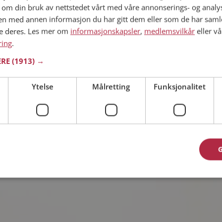
 om din bruk av nettstedet vårt med våre annonserings- og anal
n med annen informasjon du har gitt dem eller som de har samlet
l i Innlandet
ne deres. Les mer om
informasjonskapsler
,
medlemsvilkår
eller vå
1 år
ring
.
ne single personen hyggelig? Det tar bare ett
ERE
(1913) →
lem på Møteplassen, slik at du kan finne ut alt
Ytelse
Målretting
Funksjonalitet
l i Innlandet
5 år
om Karianne? Du kan se en fullstendig profil
r og bilder hvis du er medlem på Møteplassen.