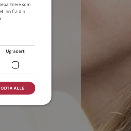
ysepartnere som
 inn fra din
r
Ugradert
GODTA ALLE