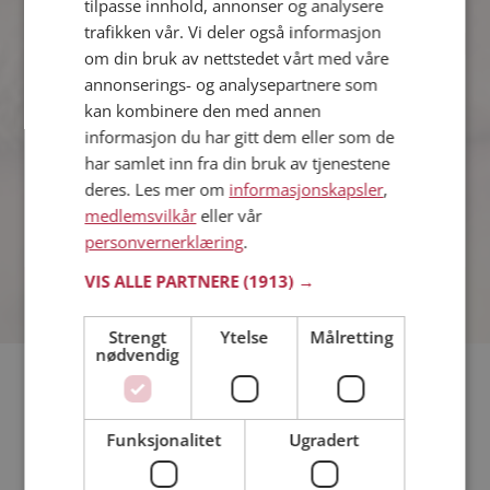
tilpasse innhold, annonser og analysere
trafikken vår. Vi deler også informasjon
om din bruk av nettstedet vårt med våre
Knutemil
annonserings- og analysepartnere som
40 år fra Nordre Land i Innlandet
kan kombinere den med annen
Søker kvinne 20 - 37 år
informasjon du har gitt dem eller som de
Om ett minutt kan du være medlem på
har samlet inn fra din bruk av tjenestene
Møteplassen, og se om Knutemil er
deres. Les mer om
informasjonskapsler
,
drømmende eller praktisk! Det er
medlemsvilkår
eller vår
lettere å finne kjærligheten på nettet!
personvernerklæring
.
VIS ALLE PARTNERE
(1913) →
Strengt
Ytelse
Målretting
nødvendig
Hvis du søker dating i Nordre Land har du kommet til riktig
sted. På Møteplassen kan du bli medlem og søke blant
tusenvis av datinginteresserte single i Nordre Land
Funksjonalitet
Ugradert