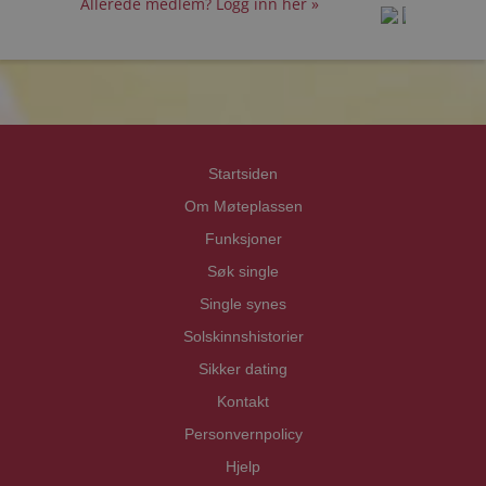
Allerede medlem? Logg inn her »
prot
prot
Priva
Priva
Startsiden
Om Møteplassen
Funksjoner
Søk single
Single synes
Solskinnshistorier
Sikker dating
Kontakt
Personvernpolicy
Hjelp