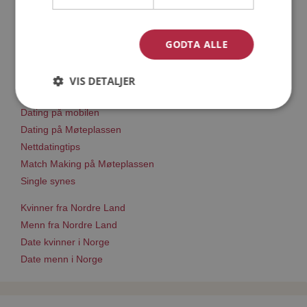
Läs mer
GODTA ALLE
Trinn 1 - Bli medlem og lag en presentasjon
Trinn 2 - Slik fungerer våre søkefunksjoner
Trinn 3 - Tips til hvordan du tar kontakt
VIS DETALJER
Sikker dating
Dating på mobilen
Dating på Møteplassen
Nettdatingtips
Match Making på Møteplassen
Single synes
Kvinner fra Nordre Land
Menn fra Nordre Land
Date kvinner i Norge
Date menn i Norge