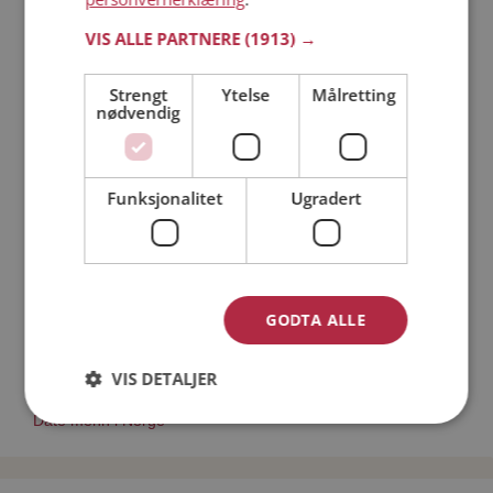
Läs mer
VIS ALLE PARTNERE
(1913) →
Trinn 1 - Bli medlem og lag en presentasjon
Strengt
Ytelse
Målretting
Trinn 2 - Slik fungerer våre søkefunksjoner
nødvendig
Trinn 3 - Tips til hvordan du tar kontakt
Sikker dating
Dating på mobilen
Funksjonalitet
Ugradert
Dating på Møteplassen
Nettdatingtips
Match Making på Møteplassen
Single synes
GODTA ALLE
Kvinner fra Øksnes
Menn fra Øksnes
VIS DETALJER
Date kvinner i Norge
Date menn i Norge