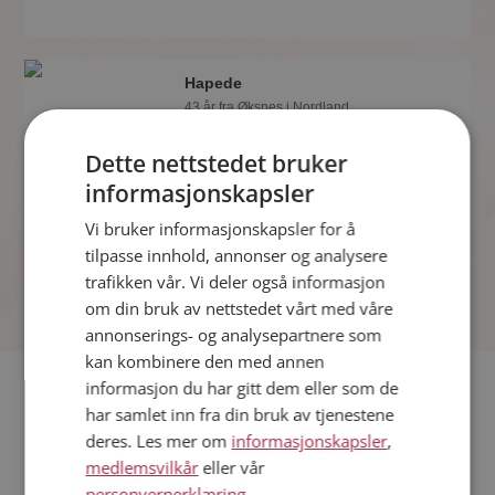
Hapede
43 år fra Øksnes i Nordland
Søker kvinne 18 - 54 år
Dette nettstedet bruker
Tror du Hapede har et fotoalbum på
Møteplassen? Bli medlem og se selv.
informasjonskapsler
Det finnes tusener av fotoalbum med
Vi bruker informasjonskapsler for å
spennende bilder på sidene.
tilpasse innhold, annonser og analysere
trafikken vår. Vi deler også informasjon
om din bruk av nettstedet vårt med våre
annonserings- og analysepartnere som
kan kombinere den med annen
informasjon du har gitt dem eller som de
Hvis du søker dating i Øksnes har du kommet til riktig sted.
har samlet inn fra din bruk av tjenestene
På Møteplassen kan du bli medlem og søke blant tusenvis av
deres. Les mer om
informasjonskapsler
,
datinginteresserte single i Øksnes
medlemsvilkår
eller vår
personvernerklæring
.