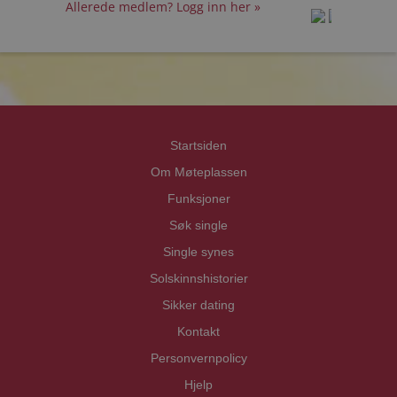
Allerede medlem? Logg inn her »
prot
prot
Priva
Priva
Startsiden
Om Møteplassen
Funksjoner
Søk single
Single synes
Solskinnshistorier
Sikker dating
Kontakt
Personvernpolicy
Hjelp