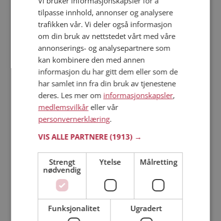
Vi bruker informasjonskapsler for å
tilpasse innhold, annonser og analysere
trafikken vår. Vi deler også informasjon
Läs mer
om din bruk av nettstedet vårt med våre
annonserings- og analysepartnere som
Trinn 1 - Bli medlem og lag en presentasjon
kan kombinere den med annen
Trinn 2 - Slik fungerer våre søkefunksjoner
informasjon du har gitt dem eller som de
Trinn 3 - Tips til hvordan du tar kontakt
har samlet inn fra din bruk av tjenestene
Sikker dating
deres. Les mer om
informasjonskapsler
,
Dating på mobilen
medlemsvilkår
eller vår
Dating på Møteplassen
personvernerklæring
.
Nettdatingtips
VIS ALLE PARTNERE
(1913) →
Match Making på Møteplassen
Single synes
Strengt
Ytelse
Målretting
nødvendig
Kvinner fra Rennebu
Menn fra Rennebu
Date kvinner i Norge
Date menn i Norge
Funksjonalitet
Ugradert