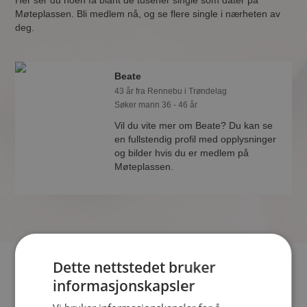
Her ser du noen få blant de tusener single som dater på
Møteplassen. Bli medlem nå, og se flere single i nærheten av
deg.
Beate
43 år fra Rennebu i Trøndelag
Søker mann 36 - 46 år
Vil du vite mer om Beate? Du kan se
en fullstendig profil med opplysninger
og bilder hvis du er medlem på
Møteplassen.
Dette nettstedet bruker
Hvis du søker dating i Rennebu har du kommet til riktig sted.
informasjonskapsler
På Møteplassen kan du bli medlem og søke blant tusenvis av
datinginteresserte single i Rennebu