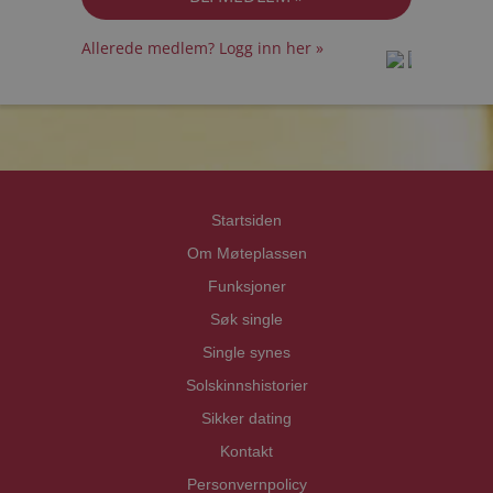
Allerede medlem? Logg inn her »
prot
prot
Priva
Priva
Startsiden
Om Møteplassen
Funksjoner
Søk single
Single synes
Solskinnshistorier
Sikker dating
Kontakt
Personvernpolicy