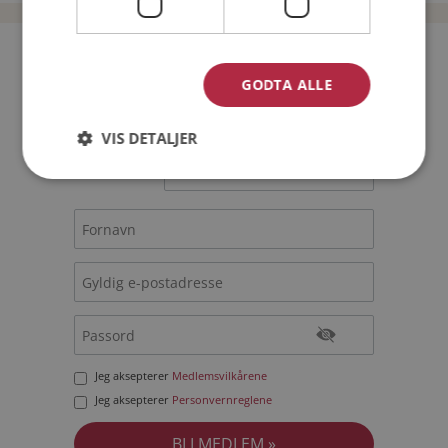
Bli medlem gratis!
GODTA ALLE
Jeg er en:
Mann
Kvinne
VIS DETALJER
Min alder:
Jeg aksepterer
Medlemsvilkårene
Jeg aksepterer
Personvernreglene