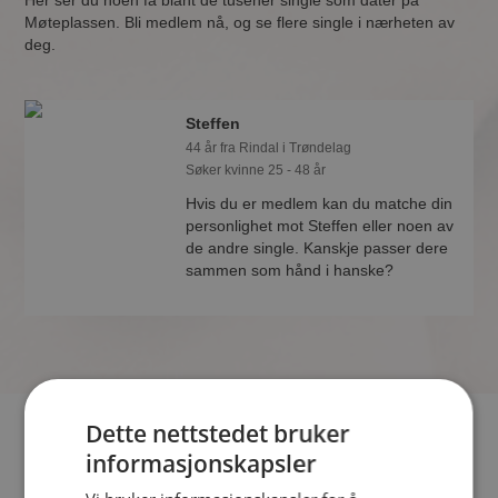
Her ser du noen få blant de tusener single som dater på
Møteplassen. Bli medlem nå, og se flere single i nærheten av
deg.
Steffen
44 år fra Rindal i Trøndelag
Søker kvinne 25 - 48 år
Hvis du er medlem kan du matche din
personlighet mot Steffen eller noen av
de andre single. Kanskje passer dere
sammen som hånd i hanske?
Dette nettstedet bruker
Hvis du søker dating i Rindal har du kommet til riktig sted. På
informasjonskapsler
Møteplassen kan du bli medlem og søke blant tusenvis av
datinginteresserte single i Rindal