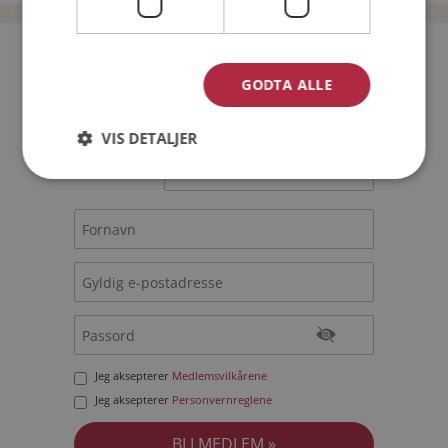
Bli medlem gratis!
GODTA ALLE
Jeg er en:
Mann
Kvinne
VIS DETALJER
Min alder:
Jeg aksepterer
Medlemsvilkårene
Jeg aksepterer
Personvernreglene