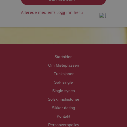
Allerede medlem? Logg inn her »
prot
prot
Priva
Priva
Startsiden
Om Møteplassen
Funksjoner
Søk single
Single synes
Solskinnshistorier
Sikker dating
Kontakt
Personvernpolicy