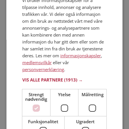
Vi bruker informasjonskapsler for å
tilpasse innhold, annonser og analysere
trafikken vår. Vi deler også informasjon
Läs mer
om din bruk av nettstedet vårt med våre
annonserings- og analysepartnere som
Trinn 1 - Bli medlem og lag en presentasjon
kan kombinere den med annen
Trinn 2 - Slik fungerer våre søkefunksjoner
informasjon du har gitt dem eller som de
Trinn 3 - Tips til hvordan du tar kontakt
har samlet inn fra din bruk av tjenestene
Sikker dating
deres. Les mer om
informasjonskapsler
,
Dating på mobilen
medlemsvilkår
eller vår
Dating på Møteplassen
personvernerklæring
.
Nettdatingtips
VIS ALLE PARTNERE
(1913) →
Match Making på Møteplassen
Single synes
Strengt
Ytelse
Målretting
nødvendig
Kvinner fra Rindal
Menn fra Rindal
Date kvinner i Norge
Date menn i Norge
Funksjonalitet
Ugradert