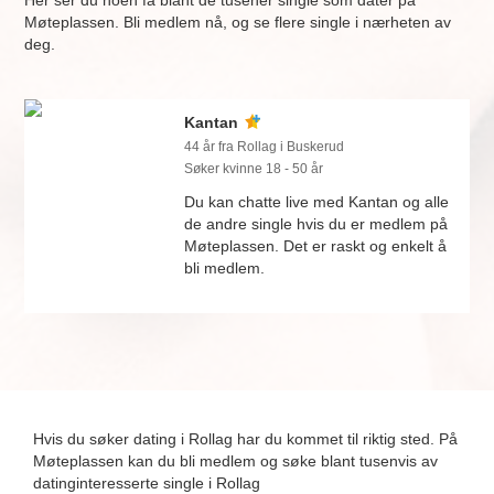
Her ser du noen få blant de tusener single som dater på
Møteplassen. Bli medlem nå, og se flere single i nærheten av
deg.
Kantan
44 år fra Rollag i Buskerud
Søker kvinne 18 - 50 år
Du kan chatte live med Kantan og alle
de andre single hvis du er medlem på
Møteplassen. Det er raskt og enkelt å
bli medlem.
Hvis du søker dating i Rollag har du kommet til riktig sted. På
Møteplassen kan du bli medlem og søke blant tusenvis av
datinginteresserte single i Rollag