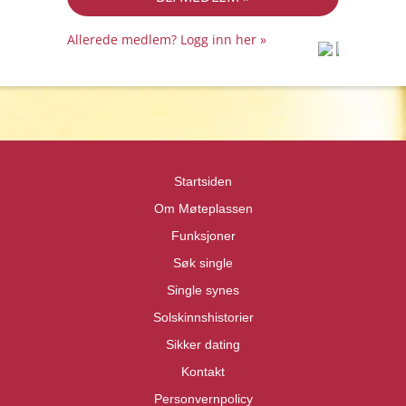
Allerede medlem? Logg inn her »
prot
prot
Priva
Priva
Startsiden
Om Møteplassen
Funksjoner
Søk single
Single synes
Solskinnshistorier
Sikker dating
Kontakt
Personvernpolicy