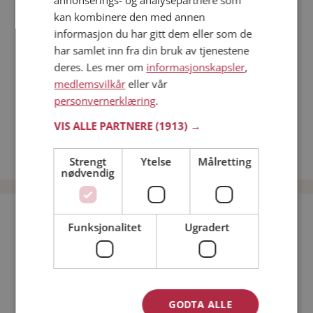
annonserings- og analysepartnere som
Dating på mobilen
kan kombinere den med annen
Dating på Møteplassen
informasjon du har gitt dem eller som de
Nettdatingtips
har samlet inn fra din bruk av tjenestene
Match Making på Møteplassen
deres. Les mer om
informasjonskapsler
,
Single synes
medlemsvilkår
eller vår
personvernerklæring
.
Kvinner fra Røyrvik
Menn fra Røyrvik
VIS ALLE PARTNERE
(1913) →
Date kvinner i Norge
Date menn i Norge
Strengt
Ytelse
Målretting
nødvendig
Bli medlem gratis!
Funksjonalitet
Ugradert
Jeg er en:
Mann
Kvinne
Min alder:
GODTA ALLE