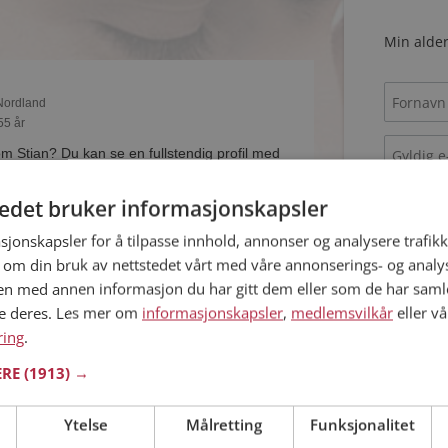
Min alder
 Nordland
55 år
om Stian? Du kan se en fullstendig profil med
 bilder hvis du er medlem på Møteplassen.
tedet bruker informasjonskapsler
sjonskapsler for å tilpasse innhold, annonser og analysere trafikk
Jeg aks
 om din bruk av nettstedet vårt med våre annonserings- og anal
Jeg aks
r
n med annen informasjon du har gitt dem eller som de har samlet
 Nordland
ne deres. Les mer om
informasjonskapsler
,
medlemsvilkår
eller vå
50 år
ring
.
ne single personen hyggelig? Det tar bare ett
Allerede 
ERE
(1913) →
lem på Møteplassen, slik at du kan finne ut alt
der.
Ytelse
Målretting
Funksjonalitet