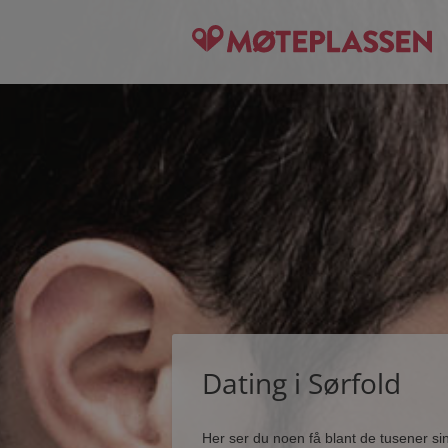
Dating i Sørfold
Her ser du noen få blant de tusener s