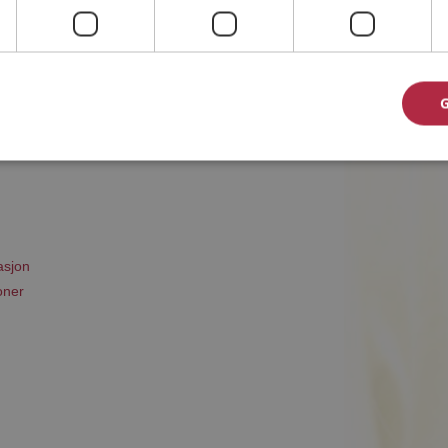
ommet til riktig sted. På Møteplassen kan du bli
ginteresserte single i Sørfold
asjon
oner