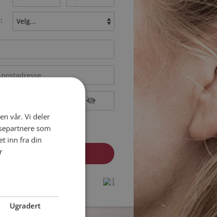
:
en vår. Vi deler
epterer
Medlemsvilkårene
ysepartnere som
epterer
Personvernreglene
 inn fra din
r
medlem? Logg inn her »
protected by
protected by
reCAPTCHA
reCAPTCHA
-
-
Privacy
Privacy
Terms
Terms
Ugradert