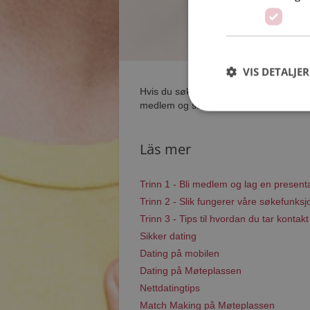
VIS DETALJER
Hvis du søker dating i Sørfold har du k
medlem og søke blant tusenvis av datin
Läs mer
Trinn 1 - Bli medlem og lag en present
Trinn 2 - Slik fungerer våre søkefunksj
Trinn 3 - Tips til hvordan du tar kontakt
Sikker dating
Dating på mobilen
Dating på Møteplassen
Nettdatingtips
Match Making på Møteplassen