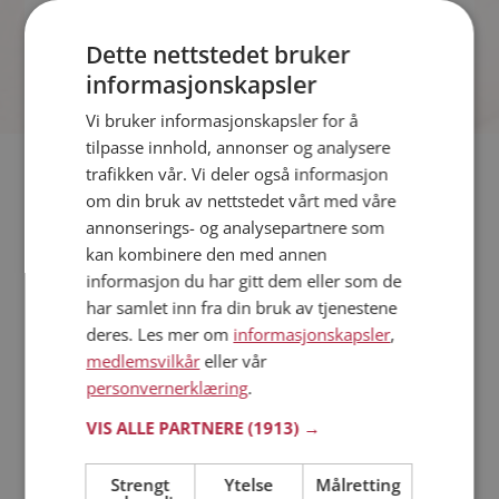
spennende fakta.
Dette nettstedet bruker
informasjonskapsler
Vi bruker informasjonskapsler for å
tilpasse innhold, annonser og analysere
trafikken vår. Vi deler også informasjon
Hvis du søker dating i Sørreisa har du kommet til riktig sted.
om din bruk av nettstedet vårt med våre
På Møteplassen kan du bli medlem og søke blant tusenvis av
annonserings- og analysepartnere som
datinginteresserte single i Sørreisa
kan kombinere den med annen
informasjon du har gitt dem eller som de
Läs mer
har samlet inn fra din bruk av tjenestene
deres. Les mer om
informasjonskapsler
,
Trinn 1 - Bli medlem og lag en presentasjon
medlemsvilkår
eller vår
Trinn 2 - Slik fungerer våre søkefunksjoner
personvernerklæring
.
Trinn 3 - Tips til hvordan du tar kontakt
VIS ALLE PARTNERE
(1913) →
Sikker dating
Dating på mobilen
Strengt
Ytelse
Målretting
Dating på Møteplassen