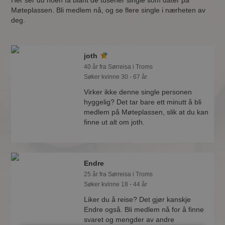
Her ser du noen få blant de tusener single som dater på
Møteplassen. Bli medlem nå, og se flere single i nærheten av
deg.
joth
40 år fra Sørreisa i Troms
Søker kvinne 30 - 67 år
Virker ikke denne single personen
hyggelig? Det tar bare ett minutt å bli
medlem på Møteplassen, slik at du kan
finne ut alt om joth.
Endre
25 år fra Sørreisa i Troms
Søker kvinne 18 - 44 år
Liker du å reise? Det gjør kanskje
Endre også. Bli medlem nå for å finne
svaret og mengder av andre