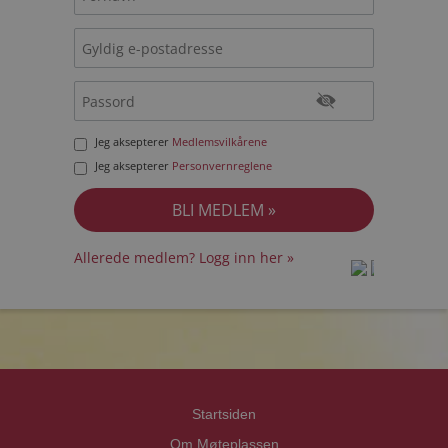
Jeg aksepterer
Medlemsvilkårene
Jeg aksepterer
Personvernreglene
Allerede medlem? Logg inn her »
prot
prot
Priva
Priva
Startsiden
Om Møteplassen