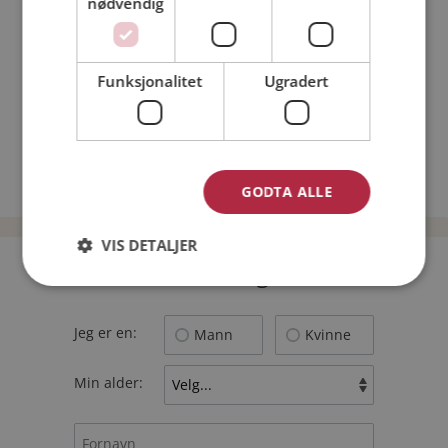
nødvendig
Nettdatingtips
Match Making på Møteplassen
Single synes
Funksjonalitet
Ugradert
Kvinner fra Sørreisa
Menn fra Sørreisa
Date kvinner i Norge
Date menn i Norge
GODTA ALLE
VIS DETALJER
Bli medlem gratis!
Jeg er en:
Mann
Kvinne
Min alder: