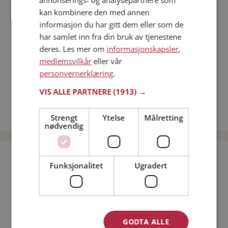
annonserings- og analysepartnere som
Dating på mobilen
kan kombinere den med annen
Dating på Møteplassen
informasjon du har gitt dem eller som de
Nettdatingtips
har samlet inn fra din bruk av tjenestene
Match Making på Møteplassen
deres. Les mer om
informasjonskapsler
,
Single synes
medlemsvilkår
eller vår
personvernerklæring
.
Kvinner fra Stor-Elvdal
Menn fra Stor-Elvdal
VIS ALLE PARTNERE
(1913) →
Date kvinner i Norge
Date menn i Norge
Strengt
Ytelse
Målretting
nødvendig
Bli medlem gratis!
Funksjonalitet
Ugradert
Jeg er en:
Mann
Kvinne
Min alder:
GODTA ALLE