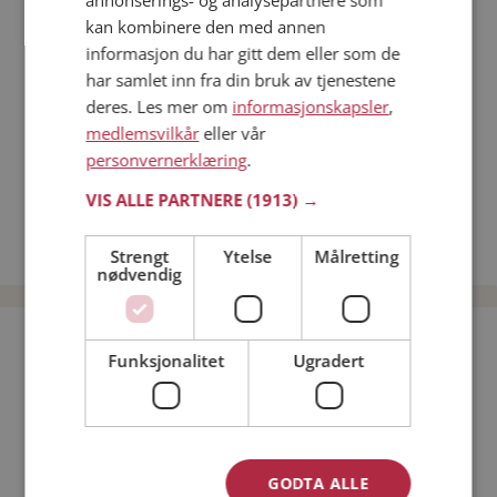
annonserings- og analysepartnere som
Dating på mobilen
kan kombinere den med annen
Dating på Møteplassen
informasjon du har gitt dem eller som de
Nettdatingtips
har samlet inn fra din bruk av tjenestene
Match Making på Møteplassen
deres. Les mer om
informasjonskapsler
,
Single synes
medlemsvilkår
eller vår
personvernerklæring
.
Kvinner fra Tana
Menn fra Tana
VIS ALLE PARTNERE
(1913) →
Date kvinner i Norge
Date menn i Norge
Strengt
Ytelse
Målretting
nødvendig
Bli medlem gratis!
Funksjonalitet
Ugradert
Jeg er en:
Mann
Kvinne
Min alder:
GODTA ALLE