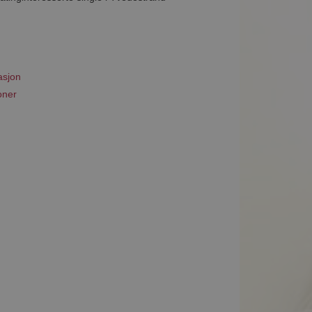
asjon
oner