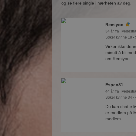
og se flere single i nærheten av deg.
Remiyoo
34 år fra Tvedestr
Søker kvinne 18 - 
Virker ikke den
minutt å bli med
om Remiyoo.
Espen81
44 år fra Tvedestr
Søker kvinne 34 - 
Du kan chatte l
er medlem på Mø
medlem.