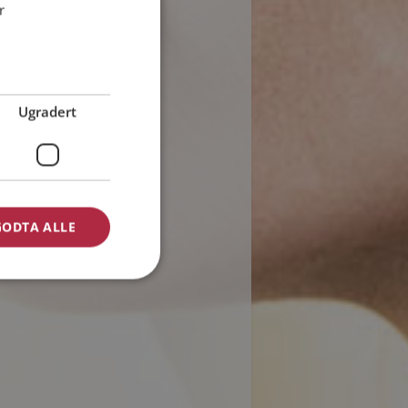
r
Ugradert
GODTA ALLE