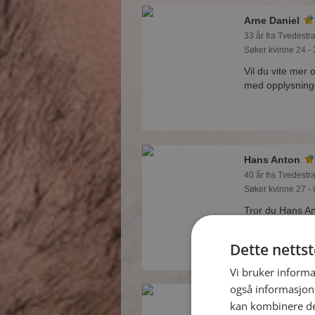
Arne Daniel
33 år fra Tvedestr
Søker kvinne 24 - 
Vil du vite mer 
med opplysninge
Hans Anton
40 år fra Tvedestr
Søker kvinne 27 - 
Tror du Hans An
medlem og se se
spennende bilde
Dette netts
Vi bruker informa
også informasjon
Robin
kan kombinere de
26 år fra Tvedestr