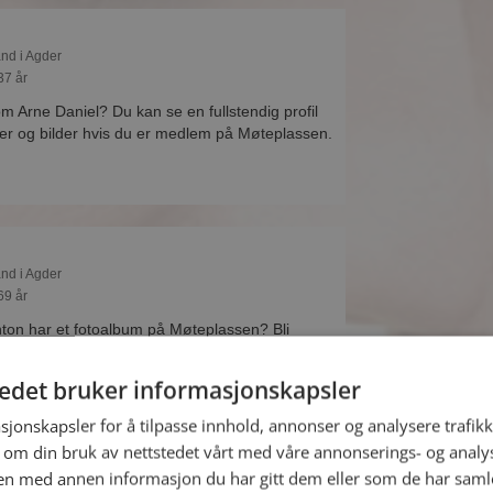
and i Agder
37 år
om Arne Daniel? Du kan se en fullstendig profil
r og bilder hvis du er medlem på Møteplassen.
and i Agder
69 år
ton har et fotoalbum på Møteplassen? Bli
lv. Det finnes tusener av fotoalbum med
r på sidene.
tedet bruker informasjonskapsler
sjonskapsler for å tilpasse innhold, annonser og analysere trafikk
 om din bruk av nettstedet vårt med våre annonserings- og anal
n med annen informasjon du har gitt dem eller som de har samlet
and i Agder