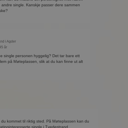
e andre single. Kanskje passer dere sammen
ske?
and i Agder
45 år
ne single personen hyggelig? Det tar bare ett
lem på Møteplassen, slik at du kan finne ut alt
 du kommet til riktig sted. På Møteplassen kan du
atinginteresserte single i Tvedestrand