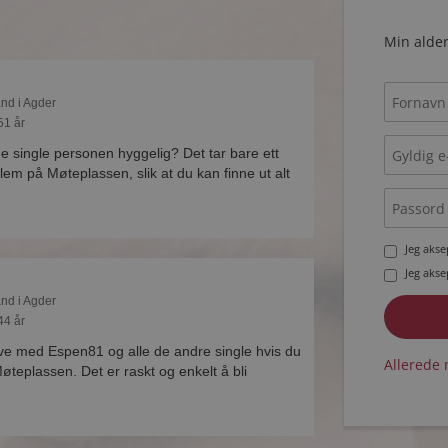
Min alder
and i Agder
51 år
ne single personen hyggelig? Det tar bare ett
lem på Møteplassen, slik at du kan finne ut alt
Jeg aks
Jeg aks
and i Agder
44 år
ive med Espen81 og alle de andre single hvis du
Allerede 
teplassen. Det er raskt og enkelt å bli