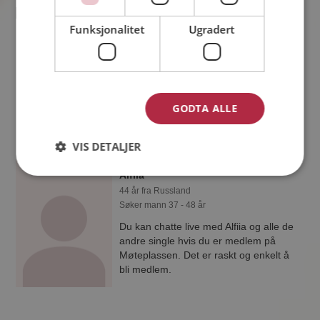
Psyrus
Funksjonalitet
Ugradert
39 år fra Irland
Søker kvinne 18 - 55 år
Liker du å reise? Det gjør kanskje
Psyrus også. Bli medlem nå for å finne
svaret og mengder av andre
GODTA ALLE
spennende fakta.
VIS DETALJER
Alfiia
44 år fra Russland
Søker mann 37 - 48 år
Du kan chatte live med Alfiia og alle de
andre single hvis du er medlem på
Møteplassen. Det er raskt og enkelt å
bli medlem.