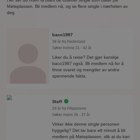
Her ser du noen få blant de tusener single som dater på
Møteplassen. Bli medlem nå, og se flere single i nærheten av
deg.
baco1987
38 år fra Nederland
Søker kvinne 31 - 42 år
Liker du å reise? Det gjør kanskje
baco1987 også. Bli medlem nå for å
finne svaret og mengder av andre
spennende fakta.
Steff
29 år fra Filippinene
Søker mann 26 - 37 år
Virker ikke denne single personen
hyggelig? Det tar bare ett minutt å bli
medlem på Møteplassen, slik at du kan