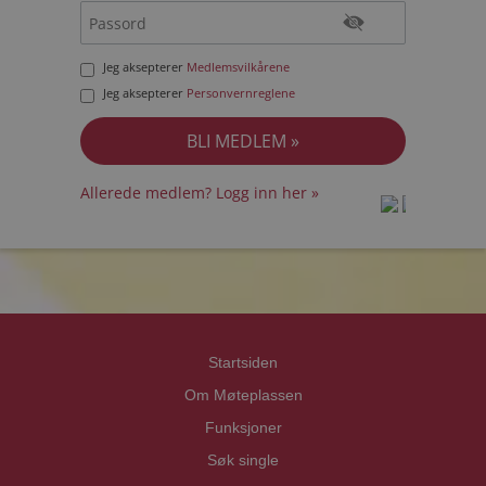
Jeg aksepterer
Medlemsvilkårene
Jeg aksepterer
Personvernreglene
Allerede medlem? Logg inn her »
prot
prot
Priva
Priva
Startsiden
Om Møteplassen
Funksjoner
Søk single