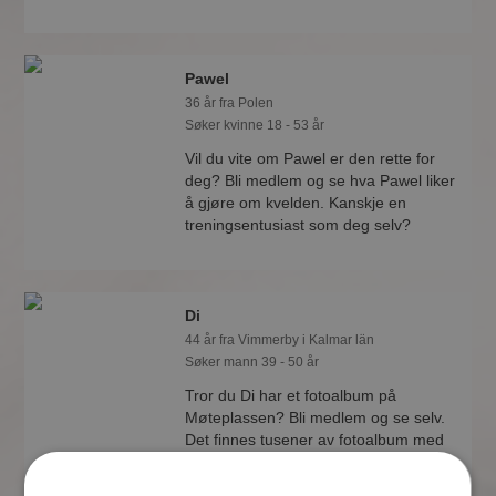
Pawel
36 år fra Polen
Søker kvinne 18 - 53 år
Vil du vite om Pawel er den rette for
deg? Bli medlem og se hva Pawel liker
å gjøre om kvelden. Kanskje en
treningsentusiast som deg selv?
Di
44 år fra Vimmerby i Kalmar län
Søker mann 39 - 50 år
Tror du Di har et fotoalbum på
Møteplassen? Bli medlem og se selv.
Det finnes tusener av fotoalbum med
spennende bilder på sidene.