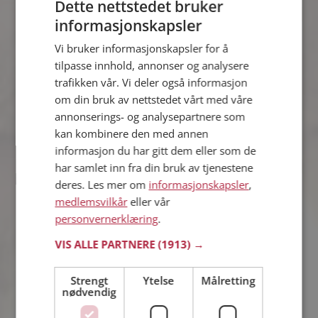
Dette nettstedet bruker
informasjonskapsler
Ahmedd
Vi bruker informasjonskapsler for å
39 år fra Eda i Värmlands län
tilpasse innhold, annonser og analysere
Søker kvinne 30 - 42 år
trafikken vår. Vi deler også informasjon
Vil du vite om Ahmedd er den rette for
om din bruk av nettstedet vårt med våre
deg? Bli medlem og se hva Ahmedd
annonserings- og analysepartnere som
liker å gjøre om kvelden. Kanskje en
treningsentusiast som deg selv?
kan kombinere den med annen
informasjon du har gitt dem eller som de
har samlet inn fra din bruk av tjenestene
deres. Les mer om
informasjonskapsler
,
Tetiana
medlemsvilkår
eller vår
38 år fra Göteborg i Västra Götalands län
personvernerklæring
.
Søker mann 34 - 45 år
Vil du vite om Tetiana er den rette for
VIS ALLE PARTNERE
(1913) →
deg? Bli medlem og se hva Tetiana
liker å gjøre om kvelden. Kanskje en
Strengt
Ytelse
Målretting
treningsentusiast som deg selv?
nødvendig