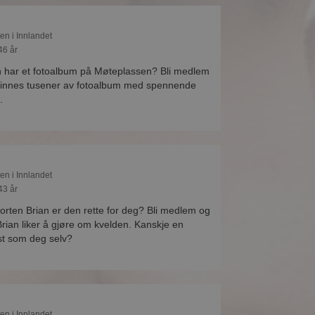
ten i Innlandet
46 år
h har et fotoalbum på Møteplassen? Bli medlem
 finnes tusener av fotoalbum med spennende
.
ten i Innlandet
43 år
Morten Brian er den rette for deg? Bli medlem og
rian liker å gjøre om kvelden. Kanskje en
st som deg selv?
ten i Innlandet