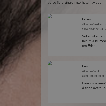
og se flere single i nærheten av deg.
Erland
41 år fra Vestre To
Søker kvinne 23 - 
Virker ikke den
minutt å bli med
om Erland.
Line
44 år fra Vestre To
Søker mann eller k
Liker du å reis
å finne svaret 