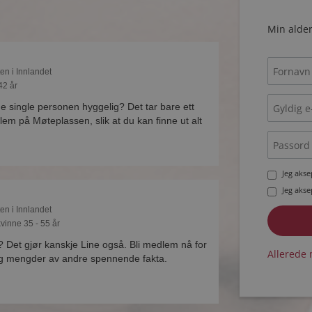
Min alder
ten i Innlandet
42 år
ne single personen hyggelig? Det tar bare ett
lem på Møteplassen, slik at du kan finne ut alt
Jeg aks
Jeg aks
ten i Innlandet
vinne 35 - 55 år
e? Det gjør kanskje Line også. Bli medlem nå for
Allerede 
og mengder av andre spennende fakta.