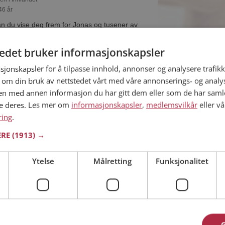
46 år
 du vise deg frem for Jonas og tusener av
å Møteplassen! Ta sjansen og se hvem som
eressant.
tedet bruker informasjonskapsler
sjonskapsler for å tilpasse innhold, annonser og analysere trafikk
 om din bruk av nettstedet vårt med våre annonserings- og anal
n med annen informasjon du har gitt dem eller som de har samlet
ten i Innlandet
ne deres. Les mer om
informasjonskapsler
,
medlemsvilkår
eller vå
40 år
ring
.
e? Det gjør kanskje Anders også. Bli medlem nå
ERE
(1913) →
ret og mengder av andre spennende fakta.
Ytelse
Målretting
Funksjonalitet
ten i Innlandet
99 år
kan du være medlem på Møteplassen, og se om