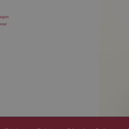
asjon
oner