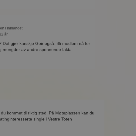
ten i Innlandet
32 år
e? Det gjør kanskje Geir også. Bli medlem nå for
og mengder av andre spennende fakta.
r du kommet til riktig sted. På Møteplassen kan du
tinginteresserte single i Vestre Toten