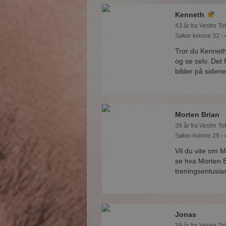
Kenneth
43 år fra Vestre To
Søker kvinne 32 - 
Tror du Kennet
og se selv. Det
bilder på sidene
Morten Brian
39 år fra Vestre To
Søker kvinne 29 - 
Vil du vite om 
se hva Morten B
treningsentusia
Jonas
39 år fra Vestre To