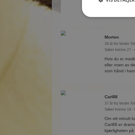
Johannes Per er
finne kjærlighet
Morten
39 år fra Vestre To
Søker kvinne 27 - 
Hvis du er med
eller noen av d
som hånd i han
Carl88
37 år fra Vestre To
Søker kvinne 18 - 
Om ett minutt 
Carl88 er drømme
kjærligheten på 