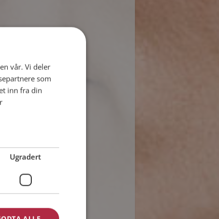
en vår. Vi deler
ysepartnere som
 inn fra din
r
Ugradert
GODTA ALLE