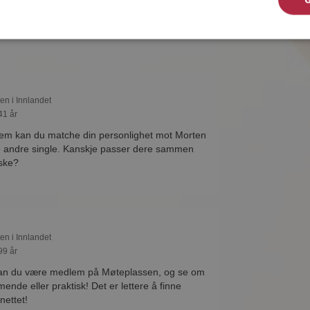
 drømmende eller praktisk! Det er lettere å
en på nettet!
ten i Innlandet
41 år
lem kan du matche din personlighet mot Morten
e andre single. Kanskje passer dere sammen
ske?
ten i Innlandet
99 år
kan du være medlem på Møteplassen, og se om
nde eller praktisk! Det er lettere å finne
nettet!