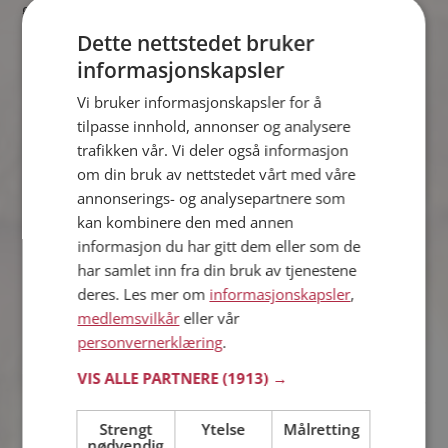
øl i begynnelsen av juli bestemte Anna seg for å takke ja! En øl
skader jo aldri.
Dette nettstedet bruker
informasjonskapsler
Vi bruker informasjonskapsler for å
tilpasse innhold, annonser og analysere
trafikken vår. Vi deler også informasjon
om din bruk av nettstedet vårt med våre
annonserings- og analysepartnere som
kan kombinere den med annen
informasjon du har gitt dem eller som de
har samlet inn fra din bruk av tjenestene
deres. Les mer om
informasjonskapsler
,
medlemsvilkår
eller vår
personvernerklæring
.
VIS ALLE PARTNERE
(1913) →
Da Frank så Anna gå ned trappen på Lille London tenkte han
”fan, så fin hun er”.
Strengt
Ytelse
Målretting
nødvendig