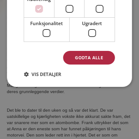
De håndhilste og hendene liksom satt fast i hverandre og
smilene virket aldri å dø ut. Frank bare stirret mens Anna viftet
Funksjonalitet
Ugradert
rundt med sine saker, et hår som Ronja Røverdatter flagret
rundt mens hun unnskyldte seg for at hun var for sen, fortalte
hvor skrubbsulten hun var og stilte seg i baren og bestilte mat.
Fra sin plass i sofaen kunne Frank konstatere at Anna hadde
smekre ben. Det han ikke var forberedt på var at hun følte at
han tittet på henne og hun snudde seg rundt. Han ble flau, men
GODTA ALLE
følte seg ikke dum – hun så ut til å sette pris på blikkene hans.
Anna innså raskt at personlighetstesten ikke viste hele
virkeligheten. Det her var en rå gutt og de hadde overraskende
VIS DETALJER
mye til felles, til tross for at de hadde levd ganske forskjellige liv.
Mange erfaringer var likevel nesten identiske og likeså var
deres grunnleggende verdier.
Det ble to dater til den uken og så var det klart. De var
uatskillelige og kjærligheten vokste ikke akkurat sakte fram, det
var snarere mer som en atombombe. Frank uttrykker det som
at Anna er den eneste som har funnet påkjøringen til hans
motorvei. Den som leder rett inn i hjertet. Det er som om