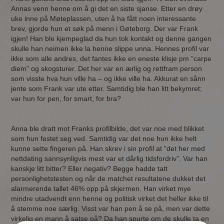
Annas venn henne om å gi det en siste sjanse. Etter en drøy
uke inne på Møteplassen, uten å ha fått noen interessante
brev, gjorde hun et søk på menn i Gøteborg. Der var Frank
igjen! Han ble kjempeglad da hun tok kontakt og denne gangen
skulle han neimen ikke la henne slippe unna. Hennes profil var
ikke som alle andres, det fantes ikke en eneste klisje pm ”carpe
diem” og skogsturer. Det her var en ærlig og rettfram person
som visste hva hun ville ha – og ikke ville ha. Akkurat en sånn
jente som Frank var ute etter. Samtidig ble han litt bekymret;
var hun for pen, for smart, for bra?
Anna ble dratt mot Franks profilbilde, det var noe med blikket
som hun festet seg ved. Samtidig var det noe hun ikke helt
kunne sette fingeren på. Han skrev i sin profil at ”det her med
nettdating sannsynligvis mest var et dårlig tidsfordriv”. Var han
kanskje litt bitter? Eller negativ? Begge hadde tatt
personlighetstesten og når de matchet resultatene dukket det
alarmerende tallet 46% opp på skjermen. Han virket mye
mindre utadvendt enn henne og politisk virket det heller ikke til
å stemme noe særlig. Visst var han pen å se på, men var dette
virkelig en mann å satse på? Da han spurte om de skulle ta en