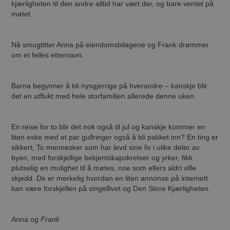
kjærligheten til den andre alltid har vært der, og bare ventet på
møtet.
Nå smugtitter Anna på eiendomsbilagene og Frank drømmer
om et felles etternavn.
Barna begynner å bli nysgjerrige på hverandre – kanskje blir
det en utflukt med hele storfamilien allerede denne uken.
En reise for to blir det nok også til jul og kanskje kommer en
liten eske med et par gullringer også å bli pakket inn? En ting er
sikkert; To mennesker som har levd sine liv i ulike deler av
byen, med forskjellige bekjentskapskretser og yrker, fikk
plutselig en mulighet til å møtes, noe som ellers aldri ville
skjedd. De er merkelig hvordan en liten annonse på internett
kan være forskjellen på singellivet og Den Store Kjærligheten.
Anna og Frank