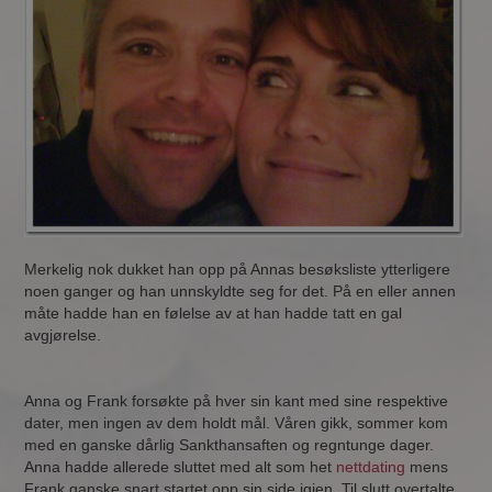
Merkelig nok dukket han opp på Annas besøksliste ytterligere
noen ganger og han unnskyldte seg for det. På en eller annen
måte hadde han en følelse av at han hadde tatt en gal
avgjørelse.
Anna og Frank forsøkte på hver sin kant med sine respektive
dater, men ingen av dem holdt mål. Våren gikk, sommer kom
med en ganske dårlig Sankthansaften og regntunge dager.
Anna hadde allerede sluttet med alt som het
nettdating
mens
Frank ganske snart startet opp sin side igjen. Til slutt overtalte