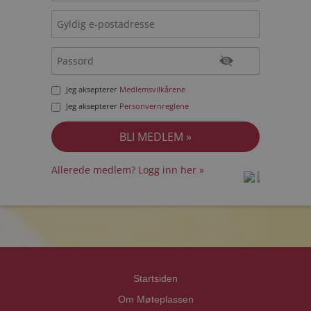
Jeg aksepterer
Medlemsvilkårene
Jeg aksepterer
Personvernreglene
Allerede medlem? Logg inn her »
prot
prot
Priva
Priva
Startsiden
Om Møteplassen