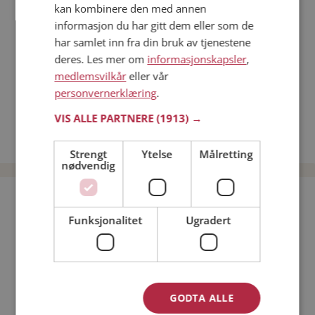
kan kombinere den med annen
Dating på mobilen
informasjon du har gitt dem eller som de
Dating på Møteplassen
har samlet inn fra din bruk av tjenestene
Nettdatingtips
deres. Les mer om
informasjonskapsler
,
Match Making på Møteplassen
medlemsvilkår
eller vår
Single synes
personvernerklæring
.
Menn fra Bjørnøya
VIS ALLE PARTNERE
(1913) →
Date kvinner i Norge
Date menn i Norge
Strengt
Ytelse
Målretting
nødvendig
Bli medlem gratis!
Funksjonalitet
Ugradert
Jeg er en:
Mann
Kvinne
Min alder:
GODTA ALLE