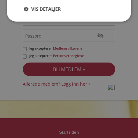
VIS DETALJER
Jeg aksepterer
Medlemsvilkårene
Jeg aksepterer
Personvernreglene
Allerede medlem? Logg inn her »
prot
prot
Priva
Priva
Startsiden