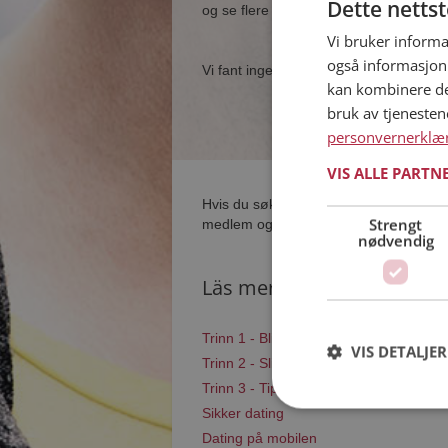
Dette netts
og se flere single i nærheten av deg.
Vi bruker informa
også informasjon
Vi fant ingen single som samsvarer med
kan kombinere de
bruk av tjeneste
personvernerklæ
VIS ALLE PARTN
Hvis du søker dating i Bjørnøya har du 
Strengt
medlem og søke blant tusenvis av datin
nødvendig
Läs mer
Trinn 1 - Bli medlem og lag en present
VIS DETALJER
Trinn 2 - Slik fungerer våre søkefunksj
Trinn 3 - Tips til hvordan du tar kontakt
Sikker dating
Dating på mobilen