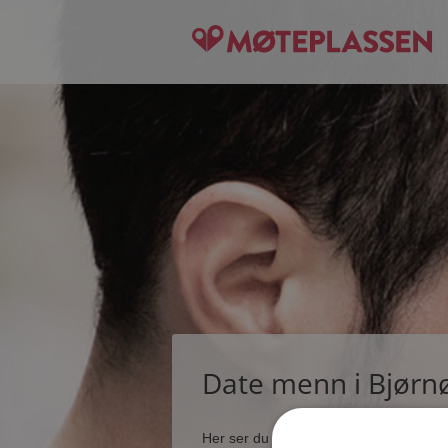
Date menn i Bjørn
Her ser du noen få blant de tusener s