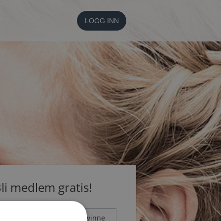
LOGG INN
li medlem gratis!
Mann
Kvinne