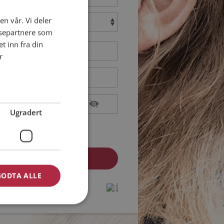
en vår. Vi deler
:
ysepartnere som
 inn fra din
r
Ugradert
epterer
Medlemsvilkårene
epterer
Personvernreglene
GODTA ALLE
medlem? Logg inn her »
protected by
protected by
reCAPTCHA
reCAPTCHA
-
-
Privacy
Privacy
Terms
Terms