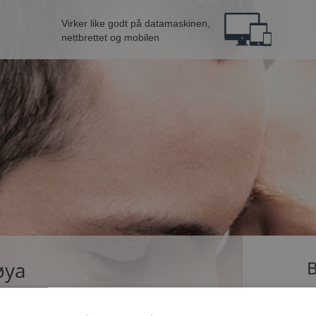
Virker like godt på datamaskinen,
nettbrettet og mobilen
øya
B
ingle som dater på Møteplassen. Bli medlem nå,
Jeg er en: