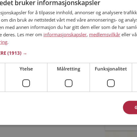
tedet bruker informasjonskapsler
sjonskapsler for å tilpasse innhold, annonser og analysere trafikk
Min alder
 om din bruk av nettstedet vårt med våre annonserings- og anal
 ditt søk.
n med annen informasjon du har gitt dem eller som de har samlet
ne deres. Les mer om
informasjonskapsler
,
medlemsvilkår
eller vå
ring
.
ERE
(1913) →
kommet til riktig sted. På Møteplassen kan du bli
Ytelse
Målretting
Funksjonalitet
ginteresserte single i Bjørnøya
Jeg aks
Jeg aks
asjon
oner
Allerede 