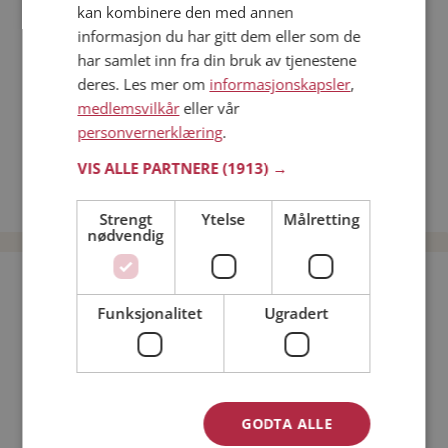
kan kombinere den med annen
Dating på mobilen
informasjon du har gitt dem eller som de
Dating på Møteplassen
har samlet inn fra din bruk av tjenestene
Nettdatingtips
deres. Les mer om
informasjonskapsler
,
Match Making på Møteplassen
medlemsvilkår
eller vår
Single synes
personvernerklæring
.
Menn fra Grane
VIS ALLE PARTNERE
(1913) →
Date kvinner i Norge
Date menn i Norge
Strengt
Ytelse
Målretting
nødvendig
Bli medlem gratis!
Funksjonalitet
Ugradert
Jeg er en:
Mann
Kvinne
Min alder:
GODTA ALLE