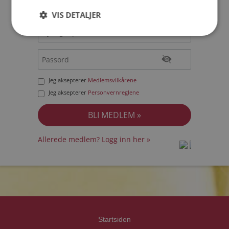
VIS DETALJER
Jeg aksepterer
Medlemsvilkårene
Jeg aksepterer
Personvernreglene
Allerede medlem? Logg inn her »
prot
prot
Priva
Priva
Startsiden