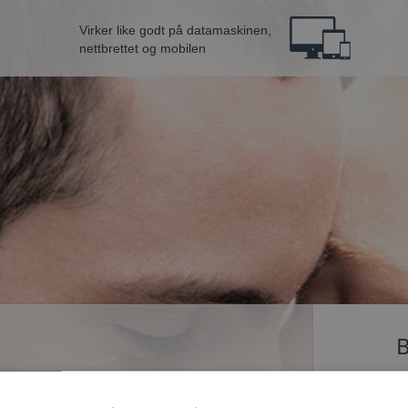
Virker like godt på datamaskinen,
nettbrettet og mobilen
B
ingle som dater på Møteplassen. Bli medlem nå,
Jeg er en: