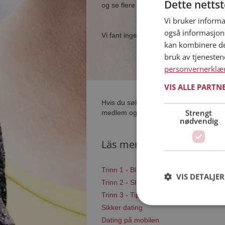
Dette netts
og se flere single i nærheten av deg.
Vi bruker informa
også informasjon
Vi fant ingen single som samsvarer med
kan kombinere de
bruk av tjeneste
personvernerklæ
VIS ALLE PARTN
Hvis du søker dating i Grane har du kom
Strengt
medlem og søke blant tusenvis av datin
nødvendig
Läs mer
Trinn 1 - Bli medlem og lag en present
VIS DETALJER
Trinn 2 - Slik fungerer våre søkefunksj
Trinn 3 - Tips til hvordan du tar kontakt
Sikker dating
Dating på mobilen