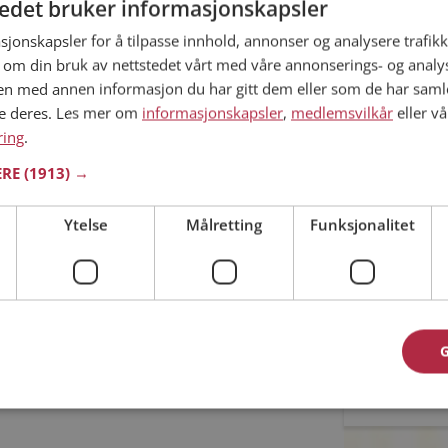
tedet bruker informasjonskapsler
sjonskapsler for å tilpasse innhold, annonser og analysere trafikk
Min alder
 om din bruk av nettstedet vårt med våre annonserings- og anal
 ditt søk.
n med annen informasjon du har gitt dem eller som de har samlet
ne deres. Les mer om
informasjonskapsler
,
medlemsvilkår
eller vå
ring
.
ERE
(1913) →
met til riktig sted. På Møteplassen kan du bli
Ytelse
Målretting
Funksjonalitet
ginteresserte single i Grane
Jeg aks
Jeg aks
asjon
oner
Allerede 