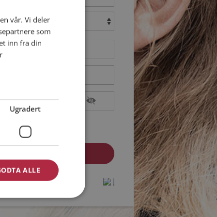
en vår. Vi deler
:
ysepartnere som
 inn fra din
r
Ugradert
epterer
Medlemsvilkårene
epterer
Personvernreglene
GODTA ALLE
medlem? Logg inn her »
protected by
protected by
reCAPTCHA
reCAPTCHA
-
-
Privacy
Privacy
Terms
Terms