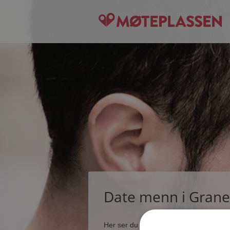
Date menn i Grane
Her ser du noen få blant de tusener s