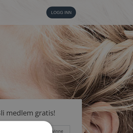
LOGG INN
li medlem gratis!
Mann
Kvinne