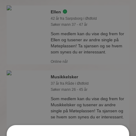
Ellen
42 år fra Sarpsborg i Østfold
Søker mann 37 - 47 år
Som medlem kan du vise deg frem for
Ellen og tusener av andre single på
Møteplassen! Ta sjansen og se hvem
som synes du er interessant.
Online nå!
Musikkelsker
37 år fra Råde i Østfold
Søker mann 26 - 45 år
Som medlem kan du vise deg frem for
Musikkelsker og tusener av andre
single på Møteplassen! Ta sjansen og
se hvem som synes du er interessant.