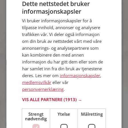
Dette nettstedet bruker
Camilla
informasjonskapsler
45 år fra Sarpsborg i Østfold
Søker mann 40 - 51 år
Vi bruker informasjonskapsler for å
Liker du å reise? Det gjør kanskje
tilpasse innhold, annonser og analysere
Camilla også. Bli medlem nå for å finne
trafikken vår. Vi deler også informasjon
svaret og mengder av andre
om din bruk av nettstedet vårt med våre
spennende fakta.
annonserings- og analysepartnere som
kan kombinere den med annen
informasjon du har gitt dem eller som de
Michjelle
har samlet inn fra din bruk av tjenestene
40 år fra Fredrikstad i Østfold
deres. Les mer om
informasjonskapsler
,
Søker mann 31 - 99 år
medlemsvilkår
eller vår
Som medlem kan du vise deg frem for
personvernerklæring
.
Michjelle og tusener av andre single på
Møteplassen! Ta sjansen og se hvem
VIS ALLE PARTNERE
(1913) →
som synes du er interessant.
Strengt
Ytelse
Målretting
nødvendig
Heidi