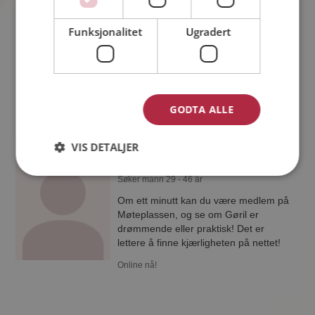
43 år fra Indre Østfold i Østfold
Søker mann 35 - 49 år
Funksjonalitet
Ugradert
Liker du å reise? Det gjør kanskje
Heidi også. Bli medlem nå for å finne
svaret og mengder av andre
spennende fakta.
GODTA ALLE
VIS DETALJER
Gøril
38 år fra Indre Østfold i Østfold
Søker mann 29 - 46 år
Om ett minutt kan du være medlem på
Møteplassen, og se om Gøril er
drømmende eller praktisk! Det er
lettere å finne kjærligheten på nettet!
Online nå!