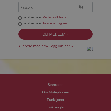
Jeg aksepterer
Medlemsvilkårene
Jeg aksepterer
Personvernreglene
Allerede medlem? Logg inn her »
prot
prot
Priva
Priva
Startsiden
Om Møteplassen
Funksjoner
Søk single