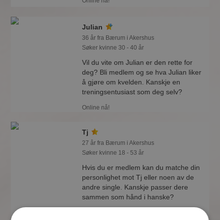
Online nå!
Julian
36 år fra Bærum i Akershus
Søker kvinne 30 - 40 år
Vil du vite om Julian er den rette for
deg? Bli medlem og se hva Julian liker
å gjøre om kvelden. Kanskje en
treningsentusiast som deg selv?
Online nå!
Tj
27 år fra Bærum i Akershus
Søker kvinne 18 - 53 år
Hvis du er medlem kan du matche din
personlighet mot Tj eller noen av de
andre single. Kanskje passer dere
sammen som hånd i hanske?
Online nå!