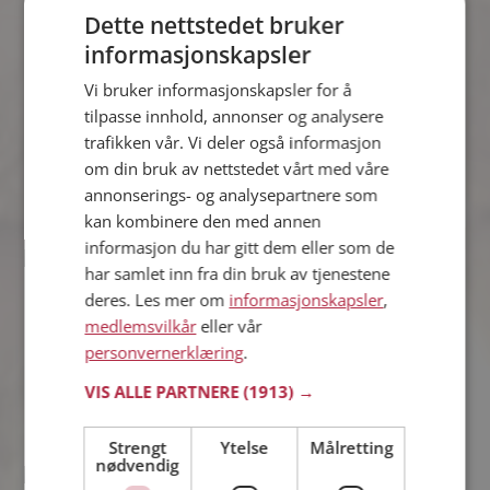
Dette nettstedet bruker
Mo
informasjonskapsler
44 år fra Frogn i Akershus
Søker kvinne 34 - 47 år
Vi bruker informasjonskapsler for å
tilpasse innhold, annonser og analysere
Tror du Mo har et fotoalbum på
Møteplassen? Bli medlem og se selv.
trafikken vår. Vi deler også informasjon
Det finnes tusener av fotoalbum med
om din bruk av nettstedet vårt med våre
spennende bilder på sidene.
annonserings- og analysepartnere som
kan kombinere den med annen
Online nå!
informasjon du har gitt dem eller som de
har samlet inn fra din bruk av tjenestene
Kristoffer
deres. Les mer om
40 år fra Nes i Akershus
informasjonskapsler
,
Søker kvinne 30 - 50 år
medlemsvilkår
eller vår
personvernerklæring
.
Hva jobber Kristoffer med? Som
medlem på Møteplassen får du vite
VIS ALLE PARTNERE
(1913) →
alle mulige detaljer om de single.
Online nå!
Strengt
Ytelse
Målretting
nødvendig
Marius