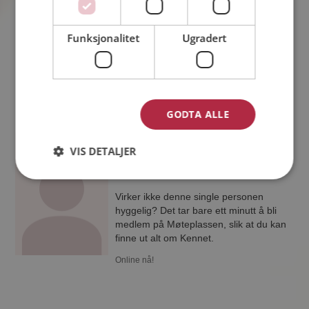
43 år fra Ullensaker i Akershus
Søker kvinne 31 - 45 år
Funksjonalitet
Ugradert
Som medlem kan du vise deg frem for
Marius og tusener av andre single på
Møteplassen! Ta sjansen og se hvem
som synes du er interessant.
Online nå!
GODTA ALLE
Kennet
VIS DETALJER
41 år fra Bærum i Akershus
Søker kvinne 18 - 99 år
Virker ikke denne single personen
hyggelig? Det tar bare ett minutt å bli
medlem på Møteplassen, slik at du kan
finne ut alt om Kennet.
Online nå!