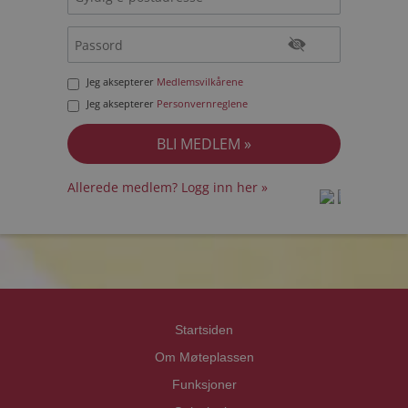
Jeg aksepterer
Medlemsvilkårene
Jeg aksepterer
Personvernreglene
Allerede medlem? Logg inn her »
prot
prot
Priva
Priva
Startsiden
Om Møteplassen
Funksjoner