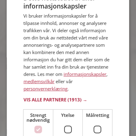
informasjonskapsler
Ivar
41 år fra Arendal i Agder
Vi bruker informasjonskapsler for å
Søker kvinne 28 - 56 år
tilpasse innhold, annonser og analysere
Om ett minutt kan du være medlem på
trafikken vår. Vi deler også informasjon
Møteplassen, og se om Ivar er
om din bruk av nettstedet vårt med våre
drømmende eller praktisk! Det er
annonserings- og analysepartnere som
lettere å finne kjærligheten på nettet!
kan kombinere den med annen
informasjon du har gitt dem eller som de
har samlet inn fra din bruk av tjenestene
Sandra
deres. Les mer om
informasjonskapsler
,
38 år fra Arendal i Agder
medlemsvilkår
eller vår
Søker mann 37 - 45 år
personvernerklæring
.
Liker du å reise? Det gjør kanskje
Sandra også. Bli medlem nå for å finne
VIS ALLE PARTNERE
(1913) →
svaret og mengder av andre
spennende fakta.
Strengt
Ytelse
Målretting
nødvendig
Glenn