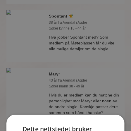
Spontant
38 år fra Arendal i Agder
Søker kvinne 18 - 44 år
Hva jobber Spontant med? Som
medlem på Møteplassen får du vite
alle mulige detaljer om de single.
Maryr
43 år fra Arendal i Agder
Søker mann 38 - 49 år
Hvis du er medlem kan du matche din
personlighet mot Maryr eller noen av
de andre single. Kanskje passer dere
sammen som hånd i hanske?
Dette nettstedet bruker