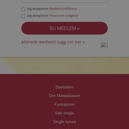
Jeg aksepterer
Medlemsvilkårene
Jeg aksepterer
Personvernreglene
Allerede medlem? Logg inn her »
prot
prot
Priva
Priva
Startsiden
Om Møteplassen
Funksjoner
Søk single
Single synes