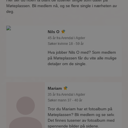
Her ser du noen få blant de tusener single som dater på
Møteplassen. Bli medlem nå, og se flere single i nærheten av
deg.
Nils O
45 år fra Arendal i Agder
Søker kvinne 18 - 59 år
Hva jobber Nils O med? Som medlem
på Møteplassen får du vite alle mulige
detaljer om de single.
Mariam
35 år fra Arendal i Agder
Søker mann 37 - 40 år
Tror du Mariam har et fotoalbum på
Møteplassen? Bli medlem og se selv.
Det finnes tusener av fotoalbum med
spennende bilder på sidene.