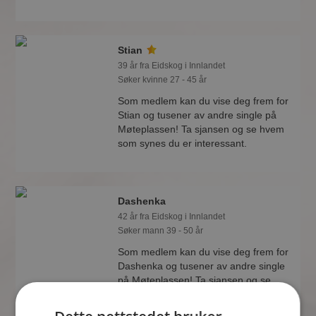
Stian
39 år fra Eidskog i Innlandet
Søker kvinne 27 - 45 år
Som medlem kan du vise deg frem for
Stian og tusener av andre single på
Møteplassen! Ta sjansen og se hvem
som synes du er interessant.
Dashenka
42 år fra Eidskog i Innlandet
Søker mann 39 - 50 år
Som medlem kan du vise deg frem for
Dashenka og tusener av andre single
på Møteplassen! Ta sjansen og se
hvem som synes du er interessant.