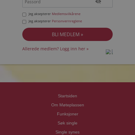
Jeg aksepterer
Medlemsvilkårene
Jeg aksepterer
Personvernreglene
Allerede medlem? Logg inn her »
prot
prot
Priva
Priva
Startsiden
Om Møteplassen
Funksjoner
Søk single
Single synes