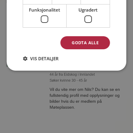
Anton
Funksjonalitet
Ugradert
26 år fra Eidskog i Innlandet
Søker kvinne 25 - 32 år
Som medlem kan du vise deg frem for
Anton og tusener av andre single på
Møteplassen! Ta sjansen og se hvem
GODTA ALLE
som synes du er interessant.
VIS DETALJER
Nils
44 år fra Eidskog i Innlandet
Søker kvinne 30 - 45 år
Vil du vite mer om Nils? Du kan se en
fullstendig profil med opplysninger og
bilder hvis du er medlem på
Møteplassen.