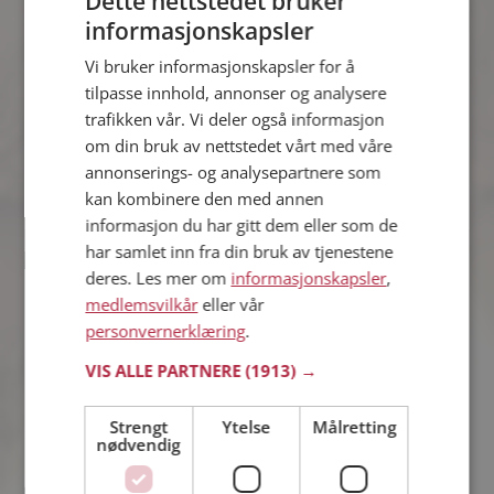
Dette nettstedet bruker
informasjonskapsler
Marius
Vi bruker informasjonskapsler for å
34 år fra Eidskog i Innlandet
tilpasse innhold, annonser og analysere
Søker kvinne 24 - 34 år
trafikken vår. Vi deler også informasjon
Hva jobber Marius med? Som medlem
om din bruk av nettstedet vårt med våre
på Møteplassen får du vite alle mulige
annonserings- og analysepartnere som
detaljer om de single.
kan kombinere den med annen
informasjon du har gitt dem eller som de
har samlet inn fra din bruk av tjenestene
Valentina
deres. Les mer om
informasjonskapsler
,
35 år fra Eidskog i Innlandet
medlemsvilkår
eller vår
Søker mann 31 - 42 år
personvernerklæring
.
Tror du Valentina har et fotoalbum på
VIS ALLE PARTNERE
(1913) →
Møteplassen? Bli medlem og se selv.
Det finnes tusener av fotoalbum med
spennende bilder på sidene.
Strengt
Ytelse
Målretting
nødvendig