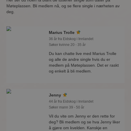
Her ser du noen få blant de tusener single som dater på
Møteplassen. Bli medlem nå, og se flere single i nærheten av
deg.
Marius Trolle
36 år fra Eidskog i Innlandet
Søker kvinne 20 - 35 år
Du kan chatte live med Marius Trolle
og alle de andre single hvis du er
medlem på Møteplassen. Det er raskt
og enkelt å bli medlem.
Jenny
44 år fra Eidskog i Innlandet
Søker mann 39 - 50 år
Vil du vite om Jenny er den rette for
deg? Bli medlem og se hva Jenny liker
å gjøre om kvelden. Kanskje en