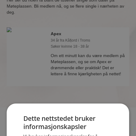
Her ser du noen få blant de tusener single som dater på
Møteplassen. Bli medlem nå, og se flere single i nærheten av
deg.
Apex
34 år fra Kåfjord i Troms
Søker kvinne 18 - 38 år
Om ett minutt kan du være medlem på
Møteplassen, og se om Apex er
drømmende eller praktisk! Det er
lettere å finne kjærligheten på nettet!
Dette nettstedet bruker
Hvis du søker dating i Kåfjord har du kommet til riktig sted.
informasjonskapsler
På Møteplassen kan du bli medlem og søke blant tusenvis av
datinginteresserte single i Kåfjord