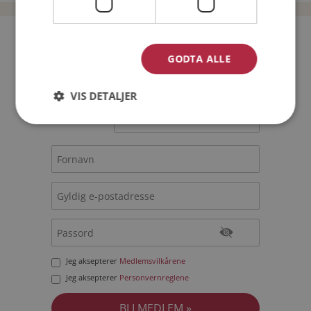
Bli medlem gratis!
GODTA ALLE
Jeg er en:
Mann
Kvinne
VIS DETALJER
Min alder:
Jeg aksepterer
Medlemsvilkårene
Jeg aksepterer
Personvernreglene