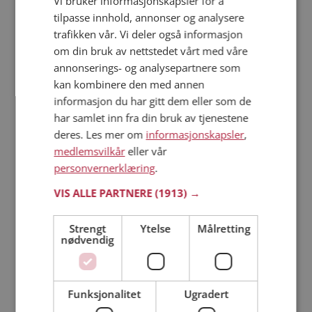
Vi bruker informasjonskapsler for å
tilpasse innhold, annonser og analysere
trafikken vår. Vi deler også informasjon
Läs mer
om din bruk av nettstedet vårt med våre
annonserings- og analysepartnere som
Trinn 1 - Bli medlem og lag en presentasjon
kan kombinere den med annen
Trinn 2 - Slik fungerer våre søkefunksjoner
informasjon du har gitt dem eller som de
Trinn 3 - Tips til hvordan du tar kontakt
har samlet inn fra din bruk av tjenestene
Sikker dating
deres. Les mer om
informasjonskapsler
,
Dating på mobilen
medlemsvilkår
eller vår
Dating på Møteplassen
personvernerklæring
.
Nettdatingtips
VIS ALLE PARTNERE
(1913) →
Match Making på Møteplassen
Single synes
Strengt
Ytelse
Målretting
nødvendig
Kvinner fra Kåfjord
Menn fra Kåfjord
Date kvinner i Norge
Date menn i Norge
Funksjonalitet
Ugradert