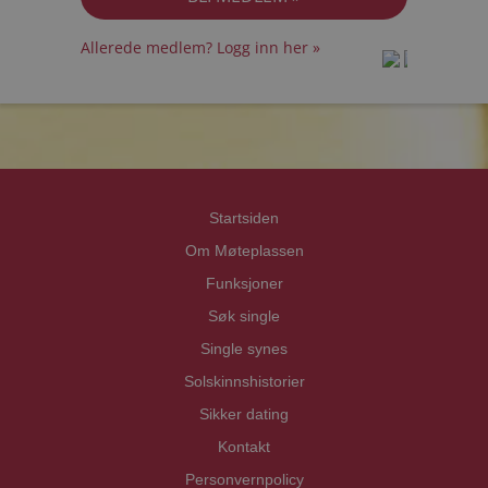
Allerede medlem? Logg inn her »
prot
prot
Priva
Priva
Startsiden
Om Møteplassen
Funksjoner
Søk single
Single synes
Solskinnshistorier
Sikker dating
Kontakt
Personvernpolicy